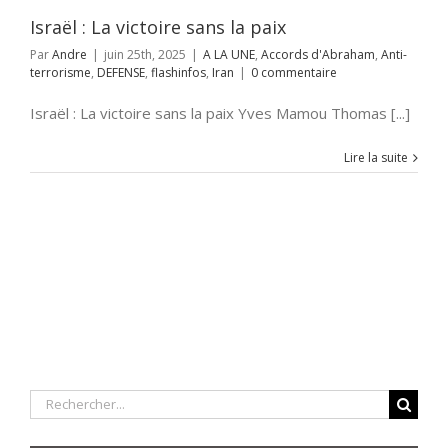
ashinfos
Iran
Israël : La victoire sans la paix
Par
Andre
|
juin 25th, 2025
|
A LA UNE
,
Accords d'Abraham
,
Anti-
terrorisme
,
DEFENSE
,
flashinfos
,
Iran
|
0 commentaire
Israël : La victoire sans la paix Yves Mamou Thomas [...]
Lire la suite
Rechercher: