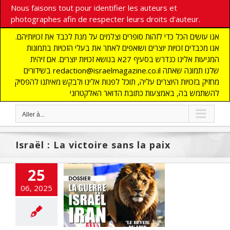
Nous faisons tout pour identifier les auteurs et
photographes afin de respecter leurs droits d'auteur.
אנו עושים הכל כדי לזהות סופרים וצלמים על מנת לכבד את זכויותיהם.
אנו מכבדים זכויות יוצרים ושואפים לאתר את בעלי הזכויות בתמונות
המגיעות אלינו כנדרש בסעיף 27א בנושא זכויות יוצרים. אם זיהית
בשידורים redaction@israelmagazine.co.il שלנו תמונה שאתה
מחזיק בזכויות היוצרים עליה, תוכל לפנות אלינו ולבקש מאיתנו להפסיק
להשתמש בה, באמצעות כתובת הדואר האלקטרוני
Aller à...
Israël : La victoire sans la paix
25
 La victoire sans
06, 2025
la paix
 UNE
Accords
braham
Anti-
risme
DEFENSE