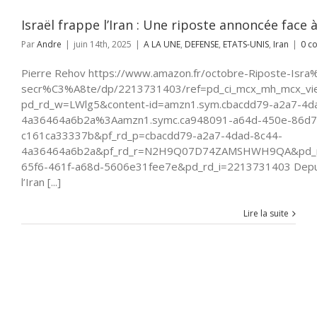
UNIS
Iran
Israël frappe l’Iran : Une riposte annoncée face 
Par
Andre
|
juin 14th, 2025
|
A LA UNE
,
DEFENSE
,
ETATS-UNIS
,
Iran
|
0 c
Pierre Rehov https://www.amazon.fr/octobre-Riposte-Isra
secr%C3%A8te/dp/2213731403/ref=pd_ci_mcx_mh_mcx_vi
pd_rd_w=LWlg5&content-id=amzn1.sym.cbacdd79-a2a7-4d
4a36464a6b2a%3Aamzn1.symc.ca948091-a64d-450e-86d7
c161ca33337b&pf_rd_p=cbacdd79-a2a7-4dad-8c44-
4a36464a6b2a&pf_rd_r=N2H9Q07D74ZAMSHWH9QA&pd_r
65f6-461f-a68d-5606e31fee7e&pd_rd_i=2213731403 Depuis 
l’Iran [...]
Lire la suite