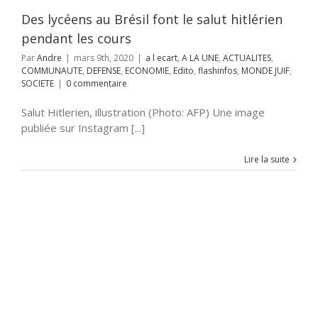
fos
MONDE JUIF
Des lycéens au Brésil font le salut hitlérien
SOCIETE
pendant les cours
Par
Andre
|
mars 9th, 2020
|
a l ecart
,
A LA UNE
,
ACTUALITES
,
COMMUNAUTE
,
DEFENSE
,
ECONOMIE
,
Edito
,
flashinfos
,
MONDE JUIF
,
SOCIETE
|
0 commentaire
Salut Hitlerien, illustration (Photo: AFP) Une image
publiée sur Instagram [...]
Lire la suite