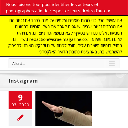
Nous faisons tout pour identifier les auteurs et
photographes afin de respecter leurs droits d'auteur.
אנו עושים הכל כדי לזהות סופרים וצלמים על מנת לכבד את זכויותיהם.
אנו מכבדים זכויות יוצרים ושואפים לאתר את בעלי הזכויות בתמונות
המגיעות אלינו כנדרש בסעיף 27א בנושא זכויות יוצרים. אם זיהית
בשידורים redaction@israelmagazine.co.il שלנו תמונה שאתה
מחזיק בזכויות היוצרים עליה, תוכל לפנות אלינו ולבקש מאיתנו להפסיק
להשתמש בה, באמצעות כתובת הדואר האלקטרוני
Aller à...
Instagram
céens au Brésil
9
 salut hitlérien
03, 2020
ant les cours
cart
A LA UNE
CTUALITES
NAUTE
DEFENSE
NOMIE
Edito