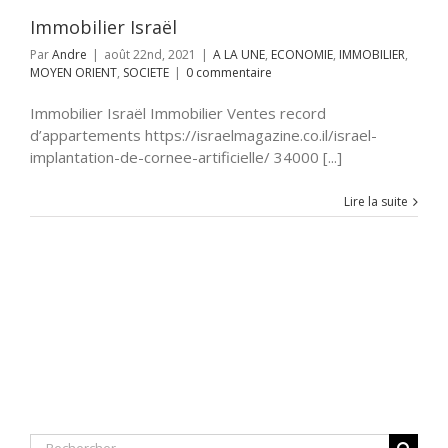
Immobilier Israël
Par
Andre
|
août 22nd, 2021
|
A LA UNE
,
ECONOMIE
,
IMMOBILIER
,
MOYEN ORIENT
,
SOCIETE
|
0 commentaire
Immobilier Israël Immobilier Ventes record
d’appartements https://israelmagazine.co.il/israel-
implantation-de-cornee-artificielle/ 34000 [...]
Lire la suite
Rechercher: