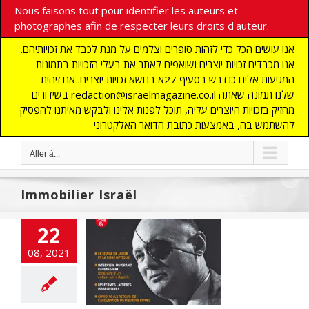
Nous faisons tout pour identifier les auteurs et
photographes afin de respecter leurs droits d'auteur.
אנו עושים הכל כדי לזהות סופרים וצלמים על מנת לכבד את זכויותיהם.
אנו מכבדים זכויות יוצרים ושואפים לאתר את בעלי הזכויות בתמונות
המגיעות אלינו כנדרש בסעיף 27א בנושא זכויות יוצרים. אם זיהית
בשידורים redaction@israelmagazine.co.il שלנו תמונה שאתה
מחזיק בזכויות היוצרים עליה, תוכל לפנות אלינו ולבקש מאיתנו להפסיק
להשתמש בה, באמצעות כתובת הדואר האלקטרוני
Aller à...
Immobilier Israël
22
08, 2021
bilier Israël
UNE
ECONOMIE
BILIER
MOYEN
ENT
SOCIETE