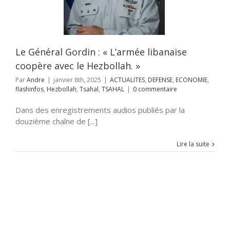
LITES
DEFENSE
OMIE
flashinfos
ah
Tsahal
TSAHAL
Le Général Gordin : « L’armée libanaise
coopère avec le Hezbollah. »
Par
Andre
|
janvier 8th, 2025
|
ACTUALITES
,
DEFENSE
,
ECONOMIE
,
flashinfos
,
Hezbollah
,
Tsahal
,
TSAHAL
|
0 commentaire
Dans des enregistrements audios publiés par la
douzième chaîne de [...]
Lire la suite