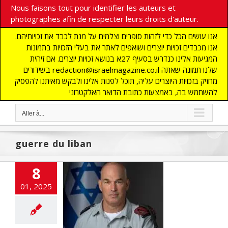
Nous faisons tout pour identifier les auteurs et
photographes afin de respecter leurs droits d'auteur.
אנו עושים הכל כדי לזהות סופרים וצלמים על מנת לכבד את זכויותיהם.
אנו מכבדים זכויות יוצרים ושואפים לאתר את בעלי הזכויות בתמונות
המגיעות אלינו כנדרש בסעיף 27א בנושא זכויות יוצרים. אם זיהית
בשידורים redaction@israelmagazine.co.il שלנו תמונה שאתה
מחזיק בזכויות היוצרים עליה, תוכל לפנות אלינו ולבקש מאיתנו להפסיק
להשתמש בה, באמצעות כתובת הדואר האלקטרוני
Aller à...
guerre du liban
8
01, 2025
éral Gordin : «
mée libanaise
père avec le
zbollah. »