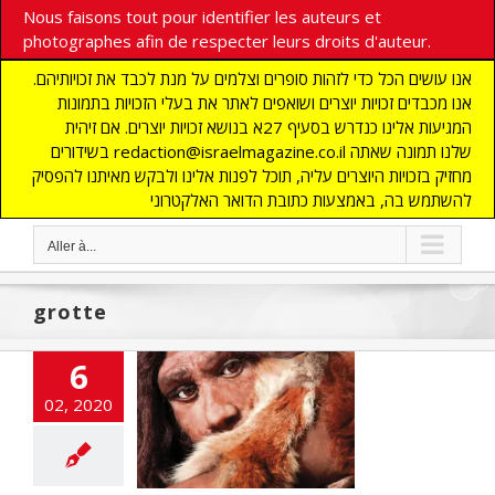
Nous faisons tout pour identifier les auteurs et
photographes afin de respecter leurs droits d'auteur.
אנו עושים הכל כדי לזהות סופרים וצלמים על מנת לכבד את זכויותיהם.
אנו מכבדים זכויות יוצרים ושואפים לאתר את בעלי הזכויות בתמונות
המגיעות אלינו כנדרש בסעיף 27א בנושא זכויות יוצרים. אם זיהית
בשידורים redaction@israelmagazine.co.il שלנו תמונה שאתה
מחזיק בזכויות היוצרים עליה, תוכל לפנות אלינו ולבקש מאיתנו להפסיק
להשתמש בה, באמצעות כתובת הדואר האלקטרוני
Aller à...
grotte
6
recherche de
02, 2020
rsité hébraïque
NE
ACTUALITES
CHEOLOGIE
HRONIQUE