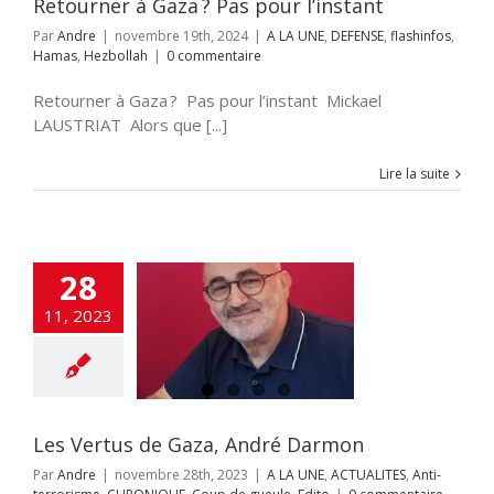
Retourner à Gaza ? Pas pour l’instant
Par
Andre
|
novembre 19th, 2024
|
A LA UNE
,
DEFENSE
,
flashinfos
,
Hamas
,
Hezbollah
|
0 commentaire
Retourner à Gaza ? Pas pour l’instant Mickael
LAUSTRIAT Alors que [...]
Lire la suite
28
ertus de Gaza,
11, 2023
dré Darmon
NE
ACTUALITES
i-terrorisme
NIQUE
Coup de
ueule
Edito
Les Vertus de Gaza, André Darmon
Par
Andre
|
novembre 28th, 2023
|
A LA UNE
,
ACTUALITES
,
Anti-