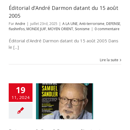
ENT
Sionisme
Éditorial d’André Darmon datant du 15 août
2005
Par
Andre
|
juillet 23rd, 2025
|
A LA UNE
,
Anti-terrorisme
,
DEFENSE
,
flashinfos
,
MONDE JUIF
,
MOYEN ORIENT
,
Sionisme
|
0 commentaire
Éditorial d'André Darmon datant du 15 août 2005 Dans
le [...]
Lire la suite
19
er à Gaza ? Pas
11, 2024
r l’instant
 UNE
DEFENSE
hinfos
Hamas
Hezbollah