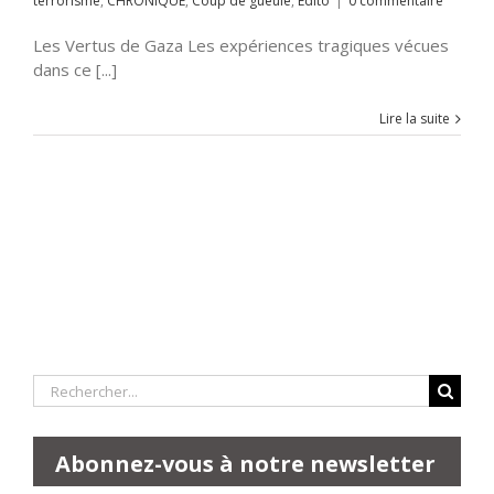
terrorisme
,
CHRONIQUE
,
Coup de gueule
,
Edito
|
0 commentaire
Les Vertus de Gaza Les expériences tragiques vécues
dans ce [...]
Lire la suite
Rechercher:
Abonnez-vous à notre newsletter