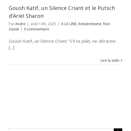
Goush Katif, un Silence Criant et le Putsch
d’Ariel Sharon
Par
Andre
|
août 13th, 2025
|
A LA UNE
,
Antisémitisme
,
Non
classé
|
0 commentaire
Goush Katif, un Silence Criant "S'il te plaît, ne déracine
[...]
Lire la suite