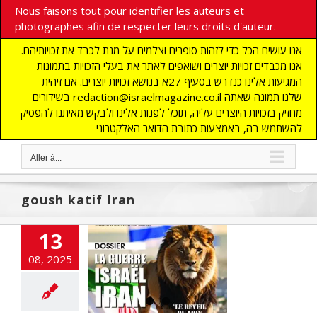
Nous faisons tout pour identifier les auteurs et
photographes afin de respecter leurs droits d'auteur.
אנו עושים הכל כדי לזהות סופרים וצלמים על מנת לכבד את זכויותיהם.
אנו מכבדים זכויות יוצרים ושואפים לאתר את בעלי הזכויות בתמונות
המגיעות אלינו כנדרש בסעיף 27א בנושא זכויות יוצרים. אם זיהית
בשידורים redaction@israelmagazine.co.il שלנו תמונה שאתה
מחזיק בזכויות היוצרים עליה, תוכל לפנות אלינו ולבקש מאיתנו להפסיק
להשתמש בה, באמצעות כתובת הדואר האלקטרוני
Aller à...
goush katif Iran
13
atif, un Silence
08, 2025
t et le Putsch
riel Sharon
NE
Antisémitisme
Non classé