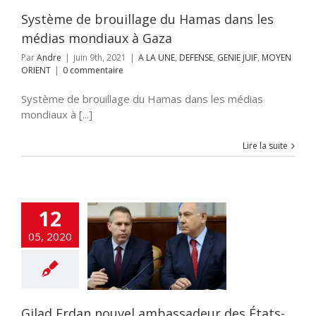
MOYEN ORIENT
Système de brouillage du Hamas dans les
médias mondiaux à Gaza
Par
Andre
|
juin 9th, 2021
|
A LA UNE
,
DEFENSE
,
GENIE JUIF
,
MOYEN
ORIENT
|
0 commentaire
Système de brouillage du Hamas dans les médias
mondiaux à [...]
Lire la suite
12
 Erdan nouvel
05, 2020
ssadeur des
nis et de l’ONU
cart
A LA UNE
TES
Edito
ETATS-
shinfos
POLITIQUE
Gilad Erdan nouvel ambassadeur des États-