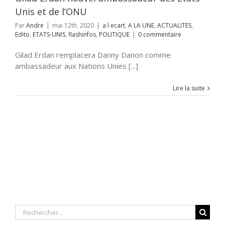
Unis et de l’ONU
Par
Andre
|
mai 12th, 2020
|
a l ecart
,
A LA UNE
,
ACTUALITES
,
Edito
,
ETATS-UNIS
,
flashinfos
,
POLITIQUE
|
0 commentaire
Gilad Erdan remplacera Danny Danon comme
ambassadeur aux Nations Unies [...]
Lire la suite
Rechercher: