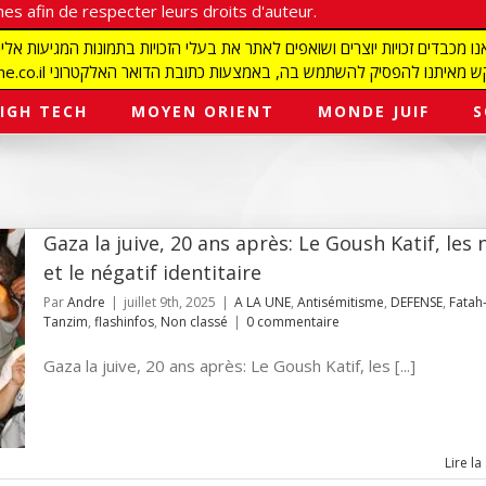
es afin de respecter leurs droits d'auteur.
redaction@israelmagazine.co.il סיק להשתמש בה, באמצעות כתובת הדואר האלקטרוני
IGH TECH
MOYEN ORIENT
MONDE JUIF
S
Gaza la juive, 20 ans après: Le Goush Katif, les 
et le négatif identitaire
Par
Andre
|
juillet 9th, 2025
|
A LA UNE
,
Antisémitisme
,
DEFENSE
,
Fatah
Tanzim
,
flashinfos
,
Non classé
|
0 commentaire
Gaza la juive, 20 ans après: Le Goush Katif, les [...]
Lire la