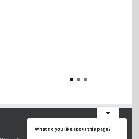
Yaïr Golan : une démocratie pour
un seul camp
CONTACT INFO
What do you like about this page?