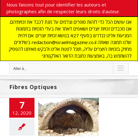
Nous faisons tout pour identifier les auteurs et
photographes afin de respecter leurs droits d'auteur.
אנו עושים הכל כדי לזהות סופרים וצלמים על מנת לכבד את זכויותיהם.
אנו מכבדים זכויות יוצרים ושואפים לאתר את בעלי הזכויות בתמונות
המגיעות אלינו כנדרש בסעיף 27א בנושא זכויות יוצרים. אם זיהית
בשידורים redaction@israelmagazine.co.il שלנו תמונה שאתה
מחזיק בזכויות היוצרים עליה, תוכל לפנות אלינו ולבקש מאיתנו להפסיק
להשתמש בה, באמצעות כתובת הדואר האלקטרוני
Aller à...
Fibres Optiques
7
12, 2020
ge de Jacob et
ibres Optiques
 UNE
DEFENSE
ECONOMIE