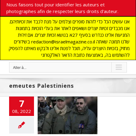
Nous faisons tout pour identifier les auteurs et
photographes afin de respecter leurs droits d'auteur.
אנו עושים הכל כדי לזהות סופרים וצלמים על מנת לכבד את זכויותיהם.
אנו מכבדים זכויות יוצרים ושואפים לאתר את בעלי הזכויות בתמונות
המגיעות אלינו כנדרש בסעיף 27א בנושא זכויות יוצרים. אם זיהית
בשידורים redaction@israelmagazine.co.il שלנו תמונה שאתה
מחזיק בזכויות היוצרים עליה, תוכל לפנות אלינו ולבקש מאיתנו להפסיק
להשתמש בה, באמצעות כתובת הדואר האלקטרוני
Aller à...
emeutes Palestiniens
7
ation Alout
08, 2022
Hashahar
 UNE
DEFENSE
s
MOYEN ORIENT
CIETE
Tsahal