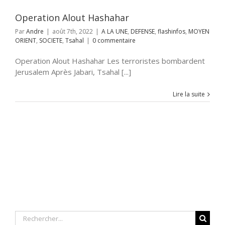
Operation Alout Hashahar
Par
Andre
|
août 7th, 2022
|
A LA UNE
,
DEFENSE
,
flashinfos
,
MOYEN
ORIENT
,
SOCIETE
,
Tsahal
|
0 commentaire
Operation Alout Hashahar Les terroristes bombardent
Jerusalem Après Jabari, Tsahal [...]
Lire la suite
Rechercher: