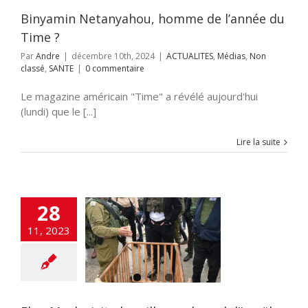
Binyamin Netanyahou, homme de l’année du
Time ?
Par
Andre
|
décembre 10th, 2024
|
ACTUALITES
,
Médias
,
Non
classé
,
SANTE
|
0 commentaire
Le magazine américain "Time" a révélé aujourd'hui
(lundi) que le [...]
Lire la suite
28
usk visite les
11, 2023
s du sud d’Israël
constate les
ités du Hamas
NE
Crimes contre
l'humanité