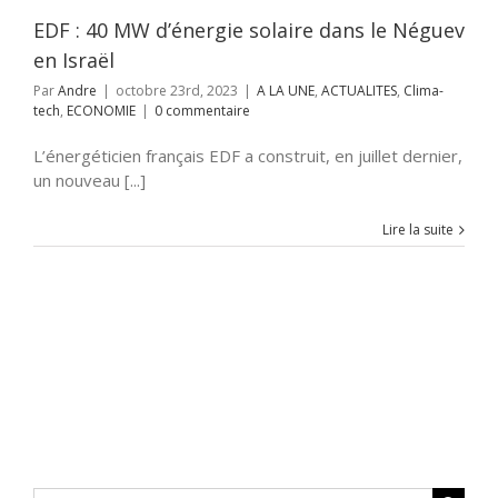
EDF : 40 MW d’énergie solaire dans le Néguev
en Israël
Par
Andre
|
octobre 23rd, 2023
|
A LA UNE
,
ACTUALITES
,
Clima-
tech
,
ECONOMIE
|
0 commentaire
L’énergéticien français EDF a construit, en juillet dernier,
un nouveau [...]
Lire la suite