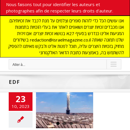
Nous faisons tout pour identifier les auteurs et
photographes afin de respecter leurs droits d'auteur.
אנו עושים הכל כדי לזהות סופרים וצלמים על מנת לכבד את זכויותיהם.
אנו מכבדים זכויות יוצרים ושואפים לאתר את בעלי הזכויות בתמונות
המגיעות אלינו כנדרש בסעיף 27א בנושא זכויות יוצרים. אם זיהית
בשידורים redaction@israelmagazine.co.il שלנו תמונה שאתה
מחזיק בזכויות היוצרים עליה, תוכל לפנות אלינו ולבקש מאיתנו להפסיק
להשתמש בה, באמצעות כתובת הדואר האלקטרוני
Aller à...
EDF
23
40 MW d’énergie
10, 2023
 dans le Néguev
en Israël
NE
ACTUALITES
tech
ECONOMIE