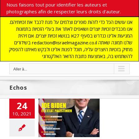
Nous faisons tout pour identifier les auteurs et
photographes afin de respecter leurs droits d'auteur.
אנו עושים הכל כדי לזהות סופרים וצלמים על מנת לכבד את זכויותיהם.
אנו מכבדים זכויות יוצרים ושואפים לאתר את בעלי הזכויות בתמונות
המגיעות אלינו כנדרש בסעיף 27א בנושא זכויות יוצרים. אם זיהית
בשידורים redaction@israelmagazine.co.il שלנו תמונה שאתה
מחזיק בזכויות היוצרים עליה, תוכל לפנות אלינו ולבקש מאיתנו להפסיק
להשתמש בה, באמצעות כתובת הדואר האלקטרוני
Aller à...
Echos
24
s du Moyen-
10, 2021
Orient
NE
CHRONIQUE
UNIS
flashinfos
YEN ORIENT