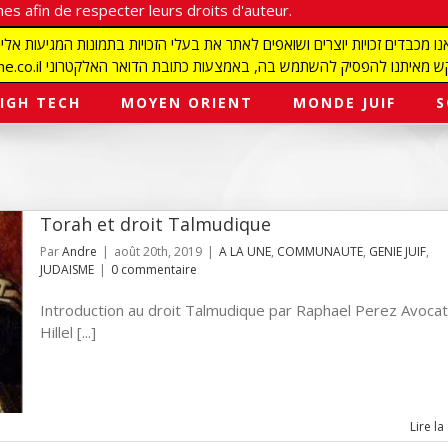
es afin de respecter leurs droits d'auteur.
redaction@israelmagazine.co.il סיק להשתמש בה, באמצעות כתובת הדואר האלקטרוני
IGH TECH
MOYEN ORIENT
MONDE JUIF
S
Torah et droit Talmudique
Par
Andre
|
août 20th, 2019
|
A LA UNE
,
COMMUNAUTE
,
GENIE JUIF
,
JUDAISME
|
0 commentaire
Introduction au droit Talmudique par Raphael Perez Avocat
Hillel [...]
Lire la