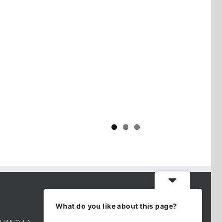
Yaïr Golan : une démocratie pour
un seul camp
CONTACT INFO
What do you like about this page?