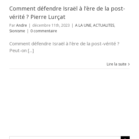
Comment défendre Israël à l’ère de la post-
vérité ? Pierre Lurçat
Par
Andre
|
décembre 11th, 2023
|
A LA UNE
,
ACTUALITES
,
Sionisme
|
0 commentaire
Comment défendre Israël à l’ère de la post-vérité ?
Peut-on [...]
Lire la suite