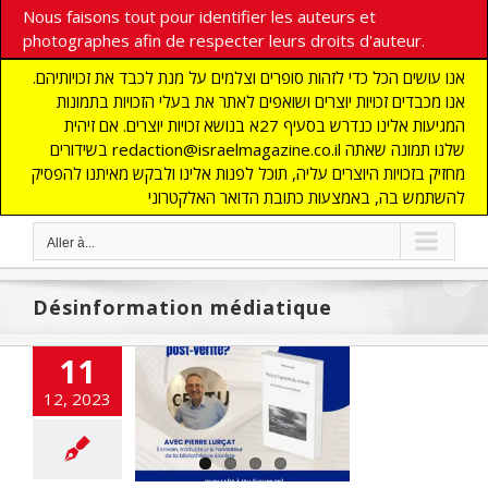
Nous faisons tout pour identifier les auteurs et
photographes afin de respecter leurs droits d'auteur.
אנו עושים הכל כדי לזהות סופרים וצלמים על מנת לכבד את זכויותיהם.
אנו מכבדים זכויות יוצרים ושואפים לאתר את בעלי הזכויות בתמונות
המגיעות אלינו כנדרש בסעיף 27א בנושא זכויות יוצרים. אם זיהית
בשידורים redaction@israelmagazine.co.il שלנו תמונה שאתה
מחזיק בזכויות היוצרים עליה, תוכל לפנות אלינו ולבקש מאיתנו להפסיק
להשתמש בה, באמצעות כתובת הדואר האלקטרוני
Aller à...
Désinformation médiatique
11
ent défendre
12, 2023
 l’ère de la post-
 ? Pierre Lurçat
NE
ACTUALITES
Sionisme