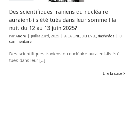
 UNE
DEFENSE
flashinfos
Des scientifiques iraniens du nucléaire
auraient-ils été tués dans leur sommeil la
nuit du 12 au 13 juin 2025?
Par
Andre
|
juillet 23rd, 2025
|
A LA UNE
,
DEFENSE
,
flashinfos
|
0
commentaire
Des scientifiques iraniens du nucléaire auraient-ils été
tués dans leur [...]
Lire la suite