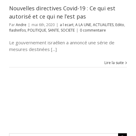
nfos
POLITIQUE
NTE
SOCIETE
Nouvelles directives Covid-19 : Ce qui est
autorisé et ce qui ne l’est pas
Par
Andre
|
mai 6th, 2020
|
a l ecart
,
A LA UNE
,
ACTUALITES
,
Edito
,
flashinfos
,
POLITIQUE
,
SANTE
,
SOCIETE
|
0 commentaire
Le gouvernement israélien a annoncé une série de
mesures destinées [...]
Lire la suite