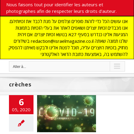
Nous faisons tout pour identifier les auteurs et
photographes afin de respecter leurs droits d'auteur.
אנו עושים הכל כדי לזהות סופרים וצלמים על מנת לכבד את זכויותיהם.
אנו מכבדים זכויות יוצרים ושואפים לאתר את בעלי הזכויות בתמונות
המגיעות אלינו כנדרש בסעיף 27א בנושא זכויות יוצרים. אם זיהית
בשידורים redaction@israelmagazine.co.il שלנו תמונה שאתה
מחזיק בזכויות היוצרים עליה, תוכל לפנות אלינו ולבקש מאיתנו להפסיק
להשתמש בה, באמצעות כתובת הדואר האלקטרוני
Aller à...
crèches
6
les directives
19 : Ce qui est
05, 2020
sé et ce qui ne
l’est pas
cart
A LA UNE
ALITES
Edito