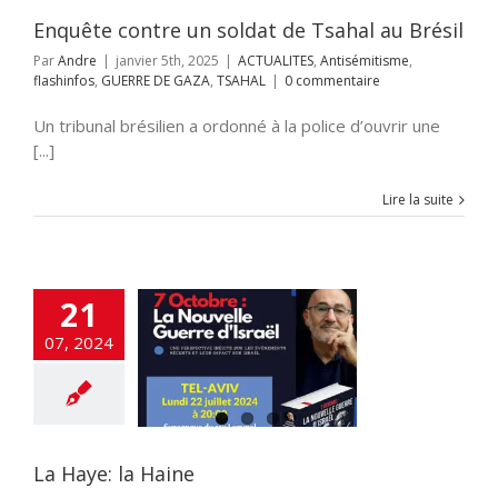
AZA
TSAHAL
Enquête contre un soldat de Tsahal au Brésil
Par
Andre
|
janvier 5th, 2025
|
ACTUALITES
,
Antisémitisme
,
flashinfos
,
GUERRE DE GAZA
,
TSAHAL
|
0 commentaire
Un tribunal brésilien a ordonné à la police d’ouvrir une
[...]
Lire la suite
21
aye: la Haine
07, 2024
 UNE
Accords
miques israélo-
stiniens
Anti-
me
Antisémitisme
JUDAISME
La Haye: la Haine