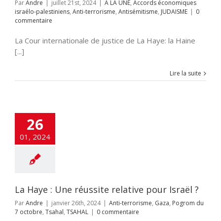
Par
Andre
|
juillet 21st, 2024
|
A LA UNE
,
Accords économiques
israélo-palestiniens
,
Anti-terrorisme
,
Antisémitisme
,
JUDAISME
|
0
commentaire
La Cour internationale de justice de La Haye: la Haine
[...]
Lire la suite
26
01, 2024
La Haye : Une réussite relative pour Israël ?
Par
Andre
|
janvier 26th, 2024
|
Anti-terrorisme
,
Gaza
,
Pogrom du
7 octobre
,
Tsahal
,
TSAHAL
|
0 commentaire