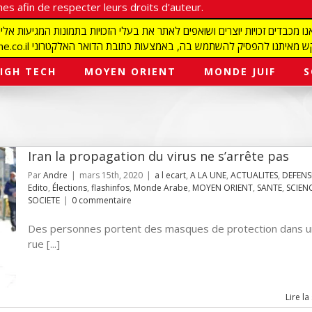
es afin de respecter leurs droits d'auteur.
redaction@israelmagazine.co.il סיק להשתמש בה, באמצעות כתובת הדואר האלקטרוני
IGH TECH
MOYEN ORIENT
MONDE JUIF
S
Iran la propagation du virus ne s’arrête pas
Par
Andre
|
mars 15th, 2020
|
a l ecart
,
A LA UNE
,
ACTUALITES
,
DEFENS
Edito
,
Élections
,
flashinfos
,
Monde Arabe
,
MOYEN ORIENT
,
SANTE
,
SCIEN
SOCIETE
|
0 commentaire
Des personnes portent des masques de protection dans 
rue [...]
Lire la