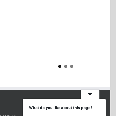
Yaïr Golan : une démocratie pour
un seul camp
CONTACT INFO
What do you like about this page?