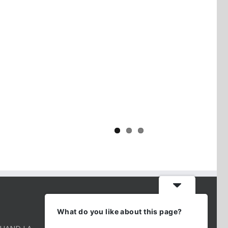
Yaïr Golan : une démocratie pour
un seul camp
CONTACT INFO
What do you like about this page?