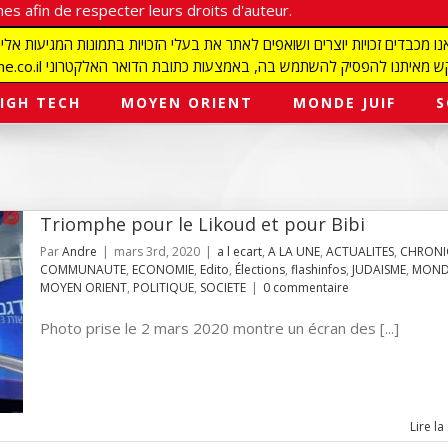
es afin de respecter leurs droits d'auteur.
redaction@israelmagazine.co.il סיק להשתמש בה, באמצעות כתובת הדואר האלקטרוני
IGH TECH
MOYEN ORIENT
MONDE JUIF
S
Triomphe pour le Likoud et pour Bibi
Par
Andre
|
mars 3rd, 2020
|
a l ecart
,
A LA UNE
,
ACTUALITES
,
CHRONI
COMMUNAUTE
,
ECONOMIE
,
Edito
,
Élections
,
flashinfos
,
JUDAISME
,
MONDE
MOYEN ORIENT
,
POLITIQUE
,
SOCIETE
|
0 commentaire
Photo prise le 2 mars 2020 montre un écran des [...]
Lire la