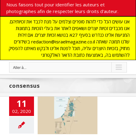
Nous faisons tout pour identifier les auteurs et
photographes afin de respecter leurs droits d'auteur.
אנו עושים הכל כדי לזהות סופרים וצלמים על מנת לכבד את זכויותיהם.
אנו מכבדים זכויות יוצרים ושואפים לאתר את בעלי הזכויות בתמונות
המגיעות אלינו כנדרש בסעיף 27א בנושא זכויות יוצרים. אם זיהית
בשידורים redaction@israelmagazine.co.il שלנו תמונה שאתה
מחזיק בזכויות היוצרים עליה, תוכל לפנות אלינו ולבקש מאיתנו להפסיק
להשתמש בה, באמצעות כתובת הדואר האלקטרוני
Aller à...
consensus
11
l du Siècle ou…
02, 2020
chaine Intifada
NE
ACTUALITES
ashinfos
JUDAISME
E JUIF
MOYEN