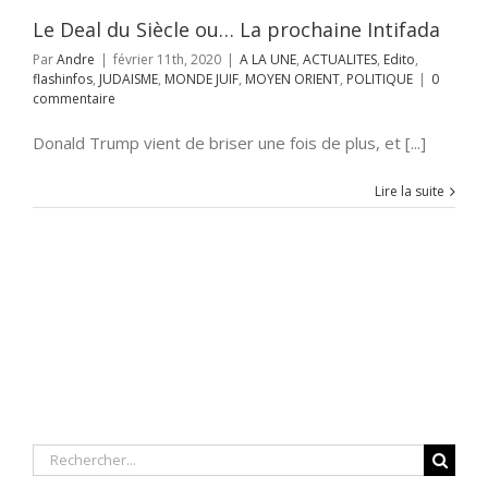
NT
POLITIQUE
Le Deal du Siècle ou… La prochaine Intifada
Par
Andre
|
février 11th, 2020
|
A LA UNE
,
ACTUALITES
,
Edito
,
flashinfos
,
JUDAISME
,
MONDE JUIF
,
MOYEN ORIENT
,
POLITIQUE
|
0
commentaire
Donald Trump vient de briser une fois de plus, et [...]
Lire la suite
Rechercher: