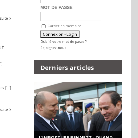
MOT DE PASSE
 suite
Garder en mémoire
Oublié votre mot de passe ?
ut
Rejoignez-nous
E
,
Derniers articles
 [...]
 suite
L’IMPOSTURE BENNETT : QUAND