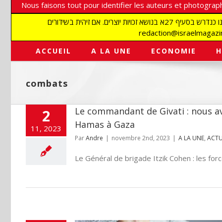
Nous faisons tout pour identifier les auteurs et photograph
אנו עושים הכל כדי לזהות סופרים וצלמים על מנת לכבד את זכויותיהם. אנו מכבדים זכויות יוצרים ושואפים לאתר את בעלי הזכויות בתמונות המגיעות אלינו כנדרש בסעיף 27א בנושא זכויות יוצרים. אם זיהית בשידורים
ACCUEIL
A LA UNE
ECONOMIE
H
combats
Le commandant de Givati : nous av
2
Hamas à Gaza
11, 2023
Par
Andre
|
novembre 2nd, 2023
|
A LA UNE
,
ACTU
Le Général de brigade Itzik Cohen : les force