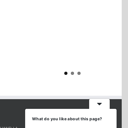
Yaïr Golan : une démocratie pour
un seul camp
CONTACT INFO
What do you like about this page?