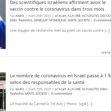
Des scientifiques israéliens affirment avoir le
vaccin contre le coronavirus dans trois mois
Par
Andre
|
mars 25th, 2020
|
a l ecart
,
A LA UNE
,
ACTUALITES
,
DECOU
Edito
,
flashinfos
,
GENIE JUIF
,
MONDE JUIF
,
SANTE
,
SOCIETE
|
0 commenta
Une équipe de recherche met au point un vaccin contre [...]
Lire la
Le nombre de coronavirus en Israël passe à 1 9
selon des responsables de la santé
Par
Andre
|
mars 25th, 2020
|
a l ecart
,
A LA UNE
,
ACTUALITES
,
Edito
,
flashinfos
,
SANTE
,
SOCIETE
|
0 commentaire
Le marché du Carmel à Tel Aviv ( Photo: Sigal [...]