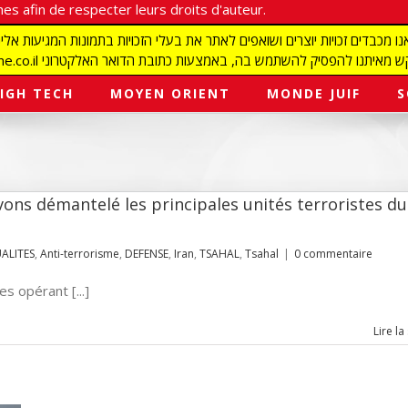
es afin de respecter leurs droits d'auteur.
redaction@israelmagazine.co.il סיק להשתמש בה, באמצעות כתובת הדואר האלקטרוני
IGH TECH
MOYEN ORIENT
MONDE JUIF
S
ons démantelé les principales unités terroristes du
ALITES
,
Anti-terrorisme
,
DEFENSE
,
Iran
,
TSAHAL
,
Tsahal
|
0 commentaire
s opérant [...]
Lire la