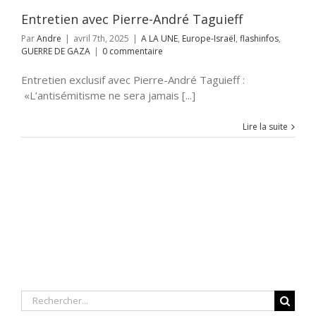
Entretien avec Pierre-André Taguieff
Par
Andre
|
avril 7th, 2025
|
A LA UNE
,
Europe-Israël
,
flashinfos
,
GUERRE DE GAZA
|
0 commentaire
Entretien exclusif avec Pierre-André Taguieff :
«L’antisémitisme ne sera jamais [...]
Lire la suite
Rechercher: