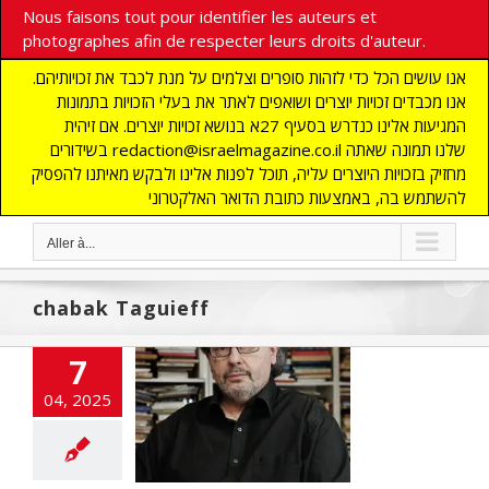
Nous faisons tout pour identifier les auteurs et
photographes afin de respecter leurs droits d'auteur.
אנו עושים הכל כדי לזהות סופרים וצלמים על מנת לכבד את זכויותיהם.
אנו מכבדים זכויות יוצרים ושואפים לאתר את בעלי הזכויות בתמונות
המגיעות אלינו כנדרש בסעיף 27א בנושא זכויות יוצרים. אם זיהית
בשידורים redaction@israelmagazine.co.il שלנו תמונה שאתה
מחזיק בזכויות היוצרים עליה, תוכל לפנות אלינו ולבקש מאיתנו להפסיק
להשתמש בה, באמצעות כתובת הדואר האלקטרוני
Aller à...
chabak Taguieff
7
en avec Pierre-
04, 2025
ré Taguieff
NE
Europe-Israël
nfos
GUERRE DE
GAZA