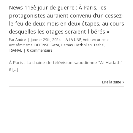
News 115è jour de guerre : À Paris, les
protagonistes auraient convenu d’un cessez-
le-feu de deux mois en deux étapes, au cours
desquelles les otages seraient libérés »
Par
Andre
|
janvier 29th, 2024
|
A LA UNE
,
Anti-terrorisme
,
Antisémitisme
,
DEFENSE
,
Gaza
,
Hamas
,
Hezbollah
,
Tsahal
,
TSAHAL
|
0 commentaire
À Paris : La chaîne de télévision saoudienne "Al-Hadath"
a [...]
Lire la suite