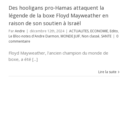
Le Bloc-notes
e Darmon
MONDE
Des hooligans pro-Hamas attaquent la
n classé
SANTE
légende de la boxe Floyd Mayweather en
raison de son soutien à Israël
Par
Andre
|
décembre 12th, 2024
|
ACTUALITES
,
ECONOMIE
,
Edito
,
Le Bloc-notes d'Andre Darmon
,
MONDE JUIF
,
Non classé
,
SANTE
|
0
commentaire
Floyd Mayweather, l'ancien champion du monde de
boxe, a été [...]
Lire la suite