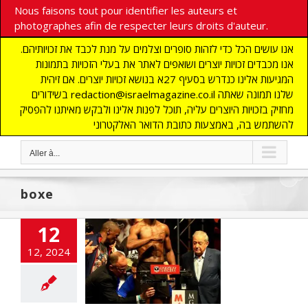
Nous faisons tout pour identifier les auteurs et
photographes afin de respecter leurs droits d'auteur.
אנו עושים הכל כדי לזהות סופרים וצלמים על מנת לכבד את זכויותיהם.
אנו מכבדים זכויות יוצרים ושואפים לאתר את בעלי הזכויות בתמונות
המגיעות אלינו כנדרש בסעיף 27א בנושא זכויות יוצרים. אם זיהית
בשידורים redaction@israelmagazine.co.il שלנו תמונה שאתה
מחזיק בזכויות היוצרים עליה, תוכל לפנות אלינו ולבקש מאיתנו להפסיק
להשתמש בה, באמצעות כתובת הדואר האלקטרוני
Aller à...
boxe
ooligans pro-
12
 attaquent la
de de la boxe
12, 2024
Mayweather en
 de son soutien
à Israël
ITES
ECONOMIE