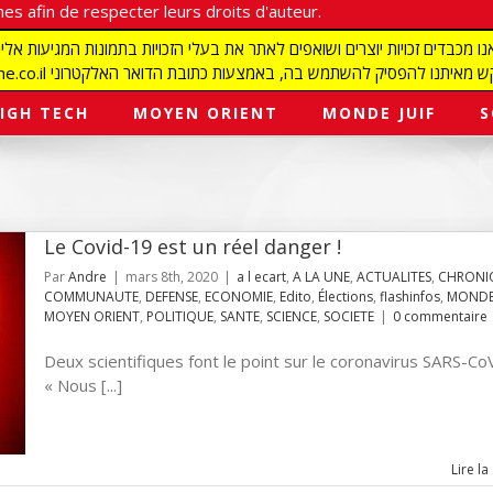
es afin de respecter leurs droits d'auteur.
redaction@israelmagazine.co.il סיק להשתמש בה, באמצעות כתובת הדואר האלקטרוני
IGH TECH
MOYEN ORIENT
MONDE JUIF
S
Le Covid-19 est un réel danger !
Par
Andre
|
mars 8th, 2020
|
a l ecart
,
A LA UNE
,
ACTUALITES
,
CHRONI
COMMUNAUTE
,
DEFENSE
,
ECONOMIE
,
Edito
,
Élections
,
flashinfos
,
MONDE 
MOYEN ORIENT
,
POLITIQUE
,
SANTE
,
SCIENCE
,
SOCIETE
|
0 commentaire
Deux scientifiques font le point sur le coronavirus SARS-Co
« Nous [...]
Lire la