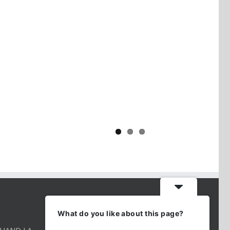
Yaïr Golan : une démocratie pour
un seul camp
CONTACT INFO
What do you like about this page?