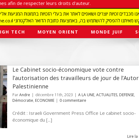
es afin de respecter leurs droits d'auteur.
redaction@israelmagazine.co.il סיק להשתמש בה, באמצעות כתובת הדואר האלקטרוני
IGH TECH
MOYEN ORIENT
MONDE JUIF
S
Le Cabinet socio-économique vote contre
l’autorisation des travailleurs de jour de l’Autor
Palestinienne
Par
Andre
|
décembre 11th, 2023
|
A LA UNE
,
ACTUALITES
,
DEFENSE
,
Démocratie
,
ECONOMIE
|
0 commentaire
Crédit : Israeli Government Press Office Le cabinet socio-
économique du [...]
Lire la