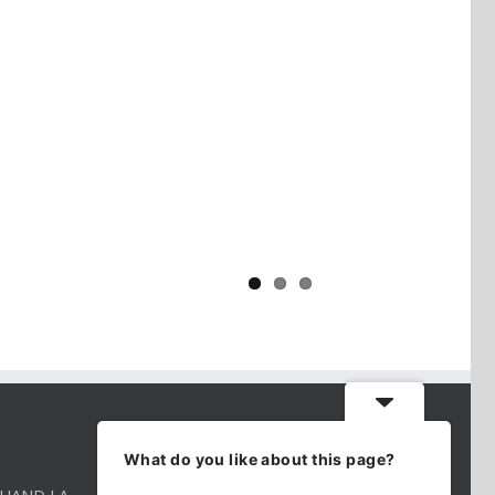
Yaïr Golan : une démocratie pour
un seul camp
CONTACT INFO
What do you like about this page?