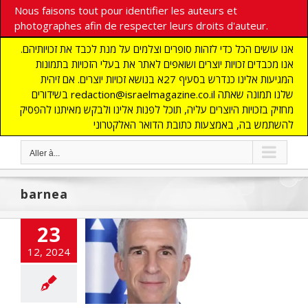
Nous faisons tout pour identifier les auteurs et
photographes afin de respecter leurs droits d'auteur.
אנו עושים הכל כדי לזהות סופרים וצלמים על מנת לכבד את זכויותיהם.
אנו מכבדים זכויות יוצרים ושואפים לאתר את בעלי הזכויות בתמונות
המגיעות אלינו כנדרש בסעיף 27א בנושא זכויות יוצרים. אם זיהית
בשידורים redaction@israelmagazine.co.il שלנו תמונה שאתה
מחזיק בזכויות היוצרים עליה, תוכל לפנות אלינו ולבקש מאיתנו להפסיק
להשתמש בה, באמצעות כתובת הדואר האלקטרוני
Aller à...
barnea
23
e attaque
12, 2024
lienne contre
en préparation ?
UALITES
Alya
fos
Iran
News1