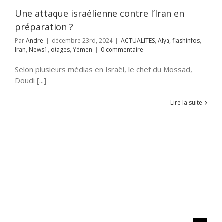
ages
Yémen
Une attaque israélienne contre l’Iran en
préparation ?
Par
Andre
|
décembre 23rd, 2024
|
ACTUALITES
,
Alya
,
flashinfos
,
Iran
,
News1
,
otages
,
Yémen
|
0 commentaire
Selon plusieurs médias en Israël, le chef du Mossad,
Doudi [...]
Lire la suite