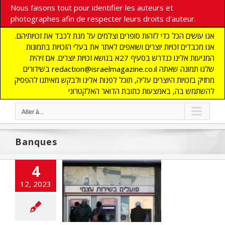
Nous faisons tout pour identifier les auteurs et
photographes afin de respecter leurs droits d'auteur.
אנו עושים הכל כדי לזהות סופרים וצלמים על מנת לכבד את זכויותיהם.
אנו מכבדים זכויות יוצרים ושואפים לאתר את בעלי הזכויות בתמונות
המגיעות אלינו כנדרש בסעיף 27א בנושא זכויות יוצרים. אם זיהית
בשידורים redaction@israelmagazine.co.il שלנו תמונה שאתה
מחזיק בזכויות היוצרים עליה, תוכל לפנות אלינו ולבקש מאיתנו להפסיק
להשתמש בה, באמצעות כתובת הדואר האלקטרוני
Aller à...
Banques
4
s banques
12, 2023
iennes dans la
ourmente
NE
ACTUALITES
Humour