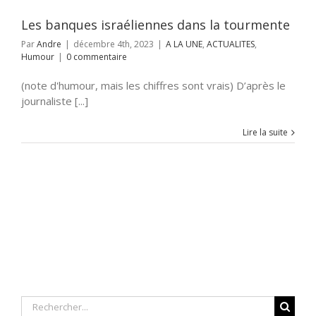
Les banques israéliennes dans la tourmente
Par
Andre
|
décembre 4th, 2023
|
A LA UNE
,
ACTUALITES
,
Humour
|
0 commentaire
(note d'humour, mais les chiffres sont vrais) D’après le
journaliste [...]
Lire la suite
Rechercher: