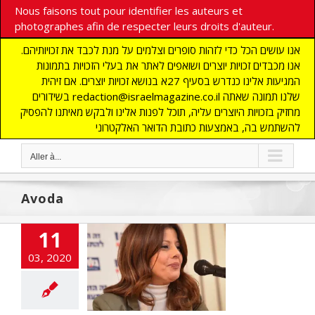
Nous faisons tout pour identifier les auteurs et
photographes afin de respecter leurs droits d'auteur.
אנו עושים הכל כדי לזהות סופרים וצלמים על מנת לכבד את זכויותיהם.
אנו מכבדים זכויות יוצרים ושואפים לאתר את בעלי הזכויות בתמונות
המגיעות אלינו כנדרש בסעיף 27א בנושא זכויות יוצרים. אם זיהית
בשידורים redaction@israelmagazine.co.il שלנו תמונה שאתה
מחזיק בזכויות היוצרים עליה, תוכל לפנות אלינו ולבקש מאיתנו להפסיק
להשתמש בה, באמצעות כתובת הדואר האלקטרוני
Aller à...
Avoda
Abecassis Levy
11
oppose à un
03, 2020
uvernement
inoritaire
cart
A LA UNE
CTUALITES
UNAUTE
Edito