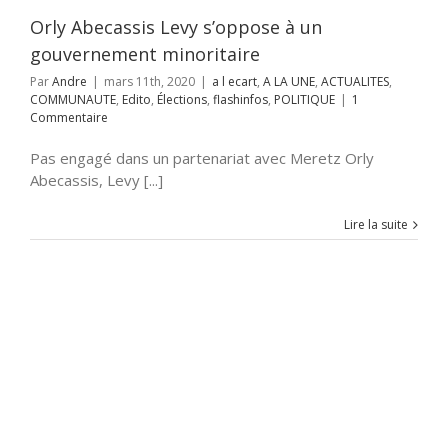
ions
flashinfos
Orly Abecassis Levy s’oppose à un
POLITIQUE
gouvernement minoritaire
Par
Andre
|
mars 11th, 2020
|
a l ecart
,
A LA UNE
,
ACTUALITES
,
COMMUNAUTE
,
Edito
,
Élections
,
flashinfos
,
POLITIQUE
|
1
Commentaire
Pas engagé dans un partenariat avec Meretz Orly
Abecassis, Levy [...]
Lire la suite