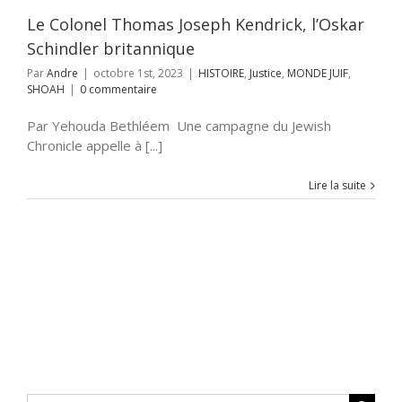
UIF
SHOAH
Le Colonel Thomas Joseph Kendrick, l’Oskar
Schindler britannique
Par
Andre
|
octobre 1st, 2023
|
HISTOIRE
,
Justice
,
MONDE JUIF
,
SHOAH
|
0 commentaire
Par Yehouda Bethléem Une campagne du Jewish
Chronicle appelle à [...]
Lire la suite