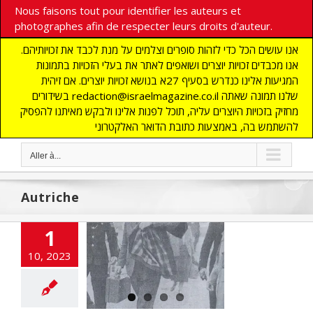
Nous faisons tout pour identifier les auteurs et
photographes afin de respecter leurs droits d'auteur.
אנו עושים הכל כדי לזהות סופרים וצלמים על מנת לכבד את זכויותיהם.
אנו מכבדים זכויות יוצרים ושואפים לאתר את בעלי הזכויות בתמונות
המגיעות אלינו כנדרש בסעיף 27א בנושא זכויות יוצרים. אם זיהית
בשידורים redaction@israelmagazine.co.il שלנו תמונה שאתה
מחזיק בזכויות היוצרים עליה, תוכל לפנות אלינו ולבקש מאיתנו להפסיק
להשתמש בה, באמצעות כתובת הדואר האלקטרוני
Aller à...
Autriche
1
lonel Thomas
10, 2023
ph Kendrick,
kar Schindler
itannique
E
Justice
MONDE