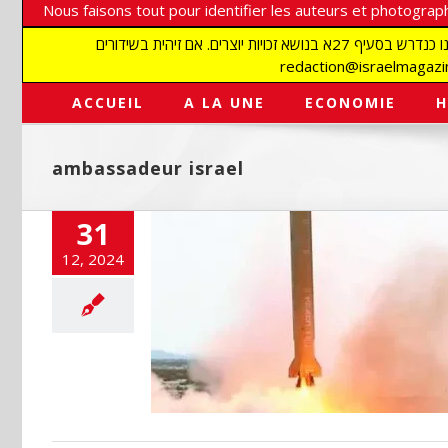
Nous faisons tout pour identifier les auteurs et photograph
אנו עושים הכל כדי לזהות סופרים וצלמים על מנת לכבד את זכויותיהם. אנו מכבדים זכויות יוצרים ושואפים לאתר את בעלי הזכויות בתמונות המגיעות אלינו כנדרש בסעיף 27א בנושא זכויות יוצרים. אם זיהית בשידורים
ACCUEIL
A LA UNE
ECONOMIE
H
ambassadeur israel
31
12, 2024
le des Houtis vers
ël
ashinfos
Iran
TSAHAL
en