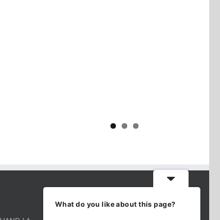
Yaïr Golan : une démocratie pour
un seul camp
CONTACT INFO
What do you like about this page?