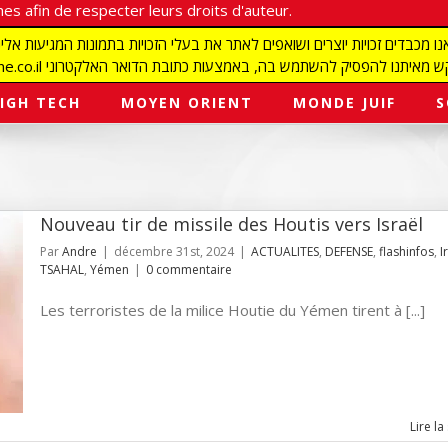
es afin de respecter leurs droits d'auteur.
redaction@israelmagazine.co.il סיק להשתמש בה, באמצעות כתובת הדואר האלקטרוני
IGH TECH
MOYEN ORIENT
MONDE JUIF
S
Nouveau tir de missile des Houtis vers Israël
Par
Andre
|
décembre 31st, 2024
|
ACTUALITES
,
DEFENSE
,
flashinfos
,
I
TSAHAL
,
Yémen
|
0 commentaire
Les terroristes de la milice Houtie du Yémen tirent à [...]
Lire la