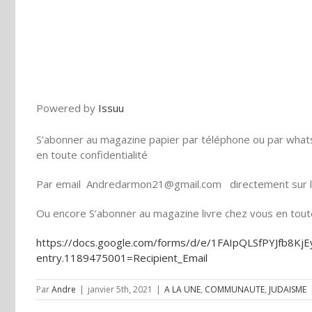
Powered by
Issuu
S’abonner au magazine papier par téléphone ou par what
en toute confidentialité
Par email Andredarmon21@gmail.com directement sur le
Ou encore S’abonner au magazine livre chez vous en toute 
https://docs.google.com/forms/d/e/1FAIpQLSfPYJfb8
entry.1189475001=Recipient_Email
Par
Andre
|
janvier 5th, 2021
|
A LA UNE
,
COMMUNAUTE
,
JUDAISME