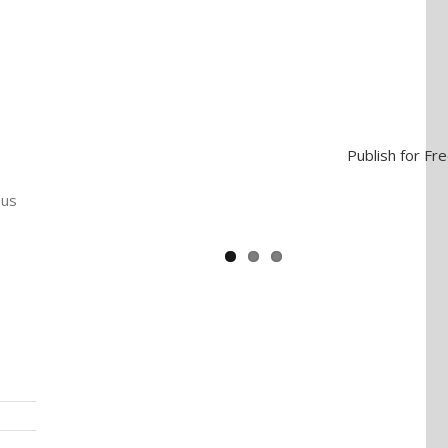
Yaïr Golan : une démocratie pour
un seul camp
Publish for Fr
ous