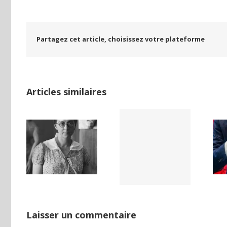
Partagez cet article, choisissez votre plateforme
Articles similaires
LAND,
Yaïr Golan : une
Netflix Field of
DE LA
démocratie
Dreams (1989)
NCE
pour un seul
ISE
camp
Laisser un commentaire