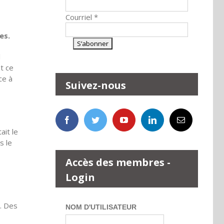
Courriel
*
ées.
l
t ce
ce à
Suivez-nous
ait le
s le
Accès des membres -
Login
s. Des
NOM D'UTILISATEUR