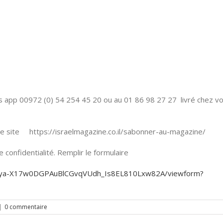
s app 00972 (0) 54 254 45 20 ou au 01 86 98 27 27 livré chez v
 site https://israelmagazine.co.il/sabonner-au-magazine/
confidentialité. Remplir le formulaire
KjEya-X17w0DGPAuBlCGvqVUdh_Is8EL810Lxw82A/viewform?
|
0 commentaire