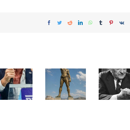
Facebook
Twitter
Reddit
LinkedIn
WhatsApp
Tumblr
Pinterest
Vk
Une lettre
inédite de
Ile de Rhodes ;
Malraux sur
un foyer juif
l’État d’Israël |
déserté
PAR « LA REGLE
DU JEU »