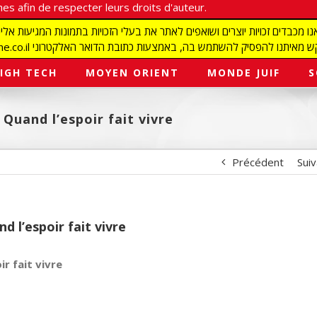
es afin de respecter leurs droits d'auteur.
redaction@israelmagazine.co.il סיק להשתמש בה, באמצעות כתובת הדואר האלקטרוני
IGH TECH
MOYEN ORIENT
MONDE JUIF
S
 Quand l’espoir fait vivre
Précédent
Sui
d l’espoir fait vivre
ir fait vivre