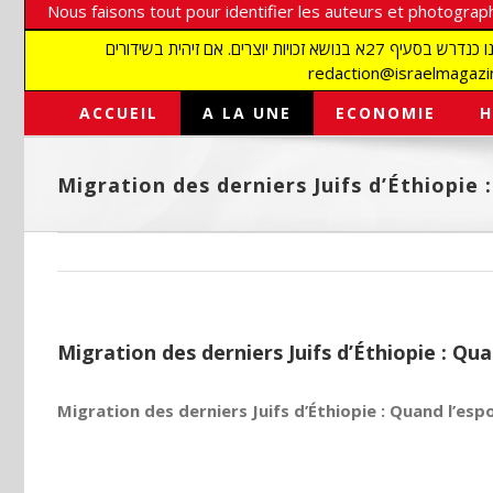
Nous faisons tout pour identifier les auteurs et photograph
אנו עושים הכל כדי לזהות סופרים וצלמים על מנת לכבד את זכויותיהם. אנו מכבדים זכויות יוצרים ושואפים לאתר את בעלי הזכויות בתמונות המגיעות אלינו כנדרש בסעיף 27א בנושא זכויות יוצרים. אם זיהית בשידורים
ACCUEIL
A LA UNE
ECONOMIE
H
Migration des derniers Juifs d’Éthiopie :
Migration des derniers Juifs d’Éthiopie : Quan
Migration des derniers Juifs d’Éthiopie : Quand l’espo