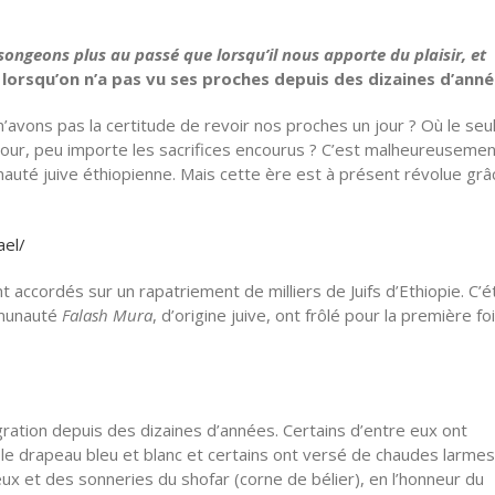
 songeons plus au passé que lorsqu’il nous apporte du plaisir, et
 lorsqu’on n’a pas vu ses proches depuis des dizaines d’ann
’avons pas la certitude de revoir nos proches un jour ? Où le seu
tour, peu importe les sacrifices encourus ? C’est malheureusemen
té juive éthiopienne. Mais cette ère est à présent révolue grâ
ael/
accordés sur un rapatriement de milliers de Juifs d’Ethiopie. C’ét
mmunauté
Falash Mura
, d’origine juive, ont frôlé pour la première foi
ration depuis des dizaines d’années. Certains d’entre eux ont
 le drapeau bleu et blanc et certains ont versé de chaudes larme
x et des sonneries du shofar (corne de bélier), en l’honneur du