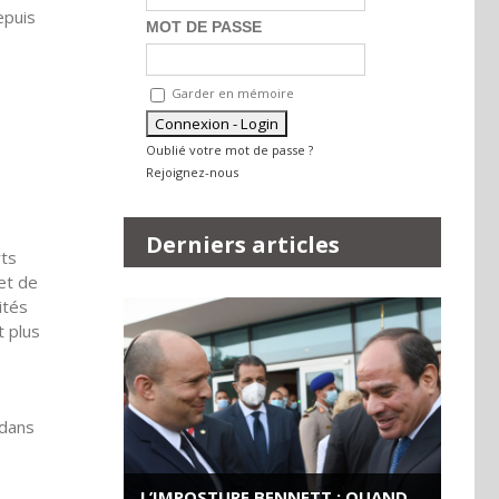
epuis
MOT DE PASSE
Garder en mémoire
Oublié votre mot de passe ?
Rejoignez-nous
Derniers articles
rts
et de
ités
t plus
 dans
L’IMPOSTURE BENNETT : QUAND