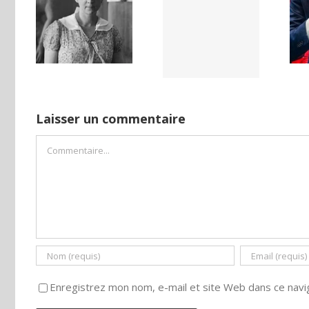
LAND,
Yaïr Golan : une
Netflix Field of
DE LA
démocratie
Dreams (1989)
NCE
pour un seul
ISE
camp
Laisser un commentaire
Commentaire
Enregistrez mon nom, e-mail et site Web dans ce navig