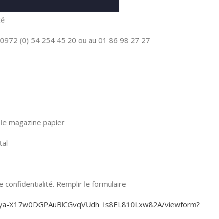
té
0972 (0) 54 254 45 20 ou au 01 86 98 27 27
le magazine papier
tal
confidentialité. Remplir le formulaire
KjEya-X17w0DGPAuBlCGvqVUdh_Is8EL810Lxw82A/viewform?