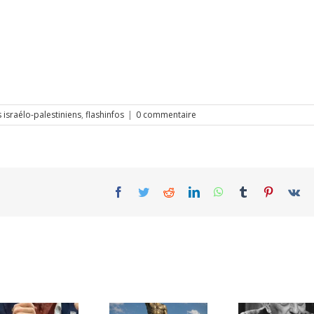
israélo-palestiniens
,
flashinfos
|
0 commentaire
Facebook
Twitter
Reddit
LinkedIn
WhatsApp
Tumblr
Pinterest
Vk