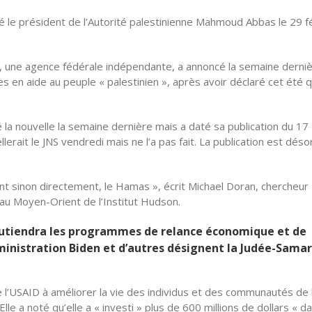
é le président de l’Autorité palestinienne Mahmoud Abbas le 29 f
, une agence fédérale indépendante, a annoncé la semaine derni
es en aide au peuple « palestinien », après avoir déclaré cet été q
ié la nouvelle la semaine dernière mais a daté sa publication du 17
lerait le JNS vendredi mais ne l’a pas fait. La publication est dés
nt sinon directement, le Hamas », écrit Michael Doran, chercheur
é au Moyen-Orient de l’Institut Hudson.
outiendra les programmes de relance économique et de
ministration Biden et d’autres désignent la Judée-Samar
l’USAID à améliorer la vie des individus et des communautés de 
Elle a noté qu’elle a « investi » plus de 600 millions de dollars « da