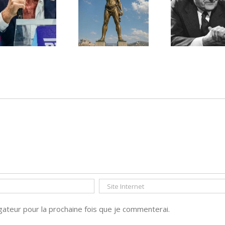
Une lettre
inédite de
Ile de Rhodes ;
Malraux sur
un foyer juif
l’État d’Israël |
déserté
PAR « LA REGLE
DU JEU »
ateur pour la prochaine fois que je commenterai.