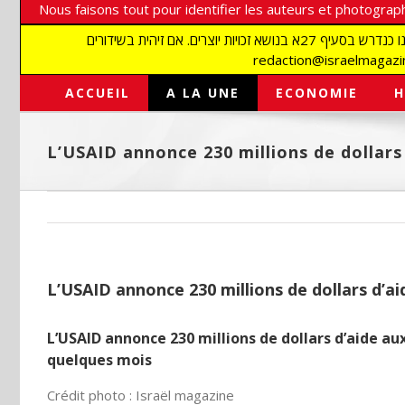
Nous faisons tout pour identifier les auteurs et photograph
אנו עושים הכל כדי לזהות סופרים וצלמים על מנת לכבד את זכויותיהם. אנו מכבדים זכויות יוצרים ושואפים לאתר את בעלי הזכויות בתמונות המגיעות אלינו כנדרש בסעיף 27א בנושא זכויות יוצרים. אם זיהית בשידורים
ACCUEIL
A LA UNE
ECONOMIE
H
L’USAID annonce 230 millions de dollars 
L’USAID annonce 230 millions de dollars d’aid
L’USAID annonce 230 millions de dollars d’aide aux 
quelques mois
Crédit photo : Israël magazine