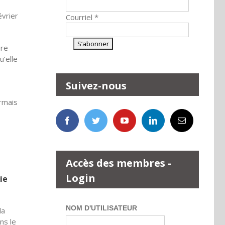
évrier
Courriel
*
ère
u’elle
Suivez-nous
ormais
Accès des membres -
Login
ie
NOM D'UTILISATEUR
la
ns le