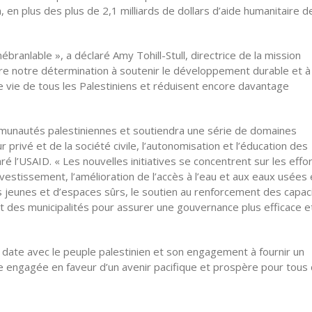
en plus des plus de 2,1 milliards de dollars d’aide humanitaire d
ranlable », a déclaré Amy Tohill-Stull, directrice de la mission
re notre détermination à soutenir le développement durable et à
de vie de tous les Palestiniens et réduisent encore davantage
mmunautés palestiniennes et soutiendra une série de domaines
ivé et de la société civile, l’autonomisation et l’éducation des
é l’USAID. « Les nouvelles initiatives se concentrent sur les effo
vestissement, l’amélioration de l’accès à l’eau et aux eaux usées 
es jeunes et d’espaces sûrs, le soutien au renforcement des capac
t des municipalités pour assurer une gouvernance plus efficace e
ue date avec le peuple palestinien et son engagement à fournir un
te engagée en faveur d’un avenir pacifique et prospère pour tous