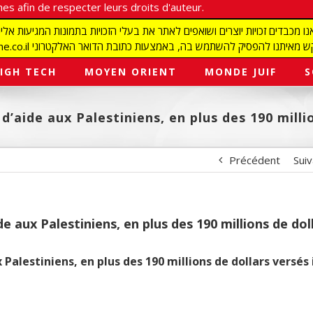
es afin de respecter leurs droits d'auteur.
redaction@israelmagazine.co.il סיק להשתמש בה, באמצעות כתובת הדואר האלקטרוני
IGH TECH
MOYEN ORIENT
MONDE JUIF
S
d’aide aux Palestiniens, en plus des 190 milli
Précédent
Sui
e aux Palestiniens, en plus des 190 millions de dol
Palestiniens, en plus des 190 millions de dollars versés i