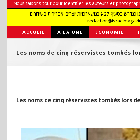
Nous faisons tout pour identifier les auteurs et photograph
אנו עושים הכל כדי לזהות סופרים וצלמים על מנת לכבד את זכויותיהם. אנו מכבדים זכויות יוצרים ושואפים לאתר את בעלי הזכויות בתמונות המגיעות אלינו כנדרש בסעיף 27א בנושא זכויות יוצרים. אם זיהית בשידורים
ACCUEIL
A LA UNE
ECONOMIE
H
Les noms de cinq réservistes tombés lo
Les noms de cinq réservistes tombés lors d