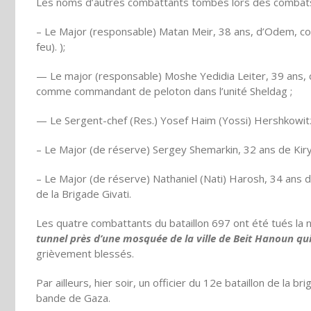
Les noms d’autres combattants tombés lors des combats d
– Le Major (responsable) Matan Meir, 38 ans, d’Odem, co
feu). );
— Le major (responsable) Moshe Yedidia Leiter, 39 ans, 
comme commandant de peloton dans l’unité Sheldag ;
— Le Sergent-chef (Res.) Yosef Haim (Yossi) Hershkowitz
– Le Major (de réserve) Sergey Shemarkin, 32 ans de Kiry
– Le Major (de réserve) Nathaniel (Nati) Harosh, 34 ans d
de la Brigade Givati.
Les quatre combattants du bataillon 697 ont été tués la nu
tunnel près d’une mosquée de la ville de Beit Hanoun qui
grièvement blessés.
Par ailleurs, hier soir, un officier du 12e bataillon de la 
bande de Gaza.