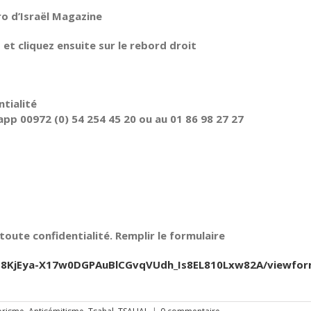
ro d’Israël Magazine
t cliquez ensuite sur le rebord droit
tialité
pp 00972 (0) 54 254 45 20 ou au 01 86 98 27 27
oute confidentialité. Remplir le formulaire
Jfb8KjEya-X17w0DGPAuBlCGvqVUdh_Is8EL810Lxw82A/viewfo