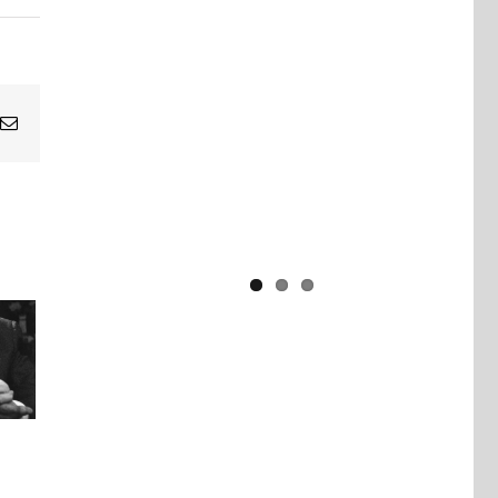
Yaïr Golan : une démocratie pour
un seul camp
Email