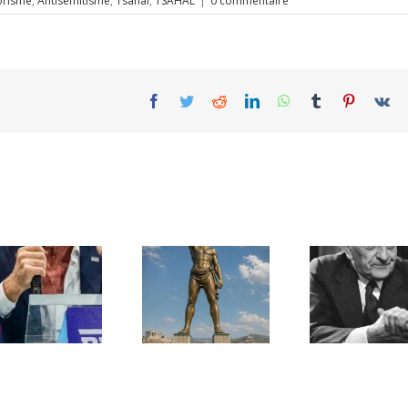
rorisme
,
Antisémitisme
,
Tsahal
,
TSAHAL
|
0 commentaire
Facebook
Twitter
Reddit
LinkedIn
WhatsApp
Tumblr
Pinterest
Vk
Une lettre
inédite de
Ile de Rhodes ;
Malraux sur
un foyer juif
l’État d’Israël |
déserté
PAR « LA REGLE
DU JEU »