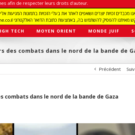
es afin de respecter leurs droits d'auteur.
redaction@israelmagazine.co.il סיק להשתמש בה, באמצעות כתובת הדואר האלקטרוני
IGH TECH
MOYEN ORIENT
MONDE JUIF
S
rs des combats dans le nord de la bande de 
Précédent
Sui
es combats dans le nord de la bande de Gaza