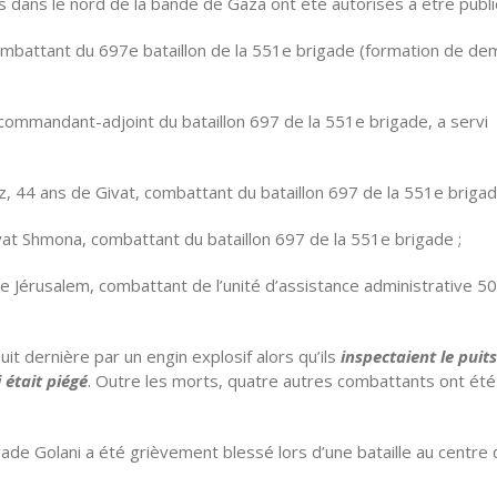
ans le nord de la bande de Gaza ont été autorisés à être publi
mbattant du 697e bataillon de la 551e brigade (formation de dem
commandant-adjoint du bataillon 697 de la 551e brigade, a servi
, 44 ans de Givat, combattant du bataillon 697 de la 551e brigad
at Shmona, combattant du bataillon 697 de la 551e brigade ;
e Jérusalem, combattant de l’unité d’assistance administrative 5
it dernière par un engin explosif alors qu’ils
inspectaient le puits
 était piégé
. Outre les morts, quatre autres combattants ont été
brigade Golani a été grièvement blessé lors d’une bataille au centre 