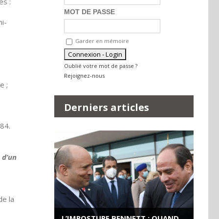
és :
MOT DE PASSE
i-
Garder en mémoire
Oublié votre mot de passe ?
Rejoignez-nous
e ;
Derniers articles
084.
 d’un
de la
L’IMPOSTURE BENNETT : QUAND