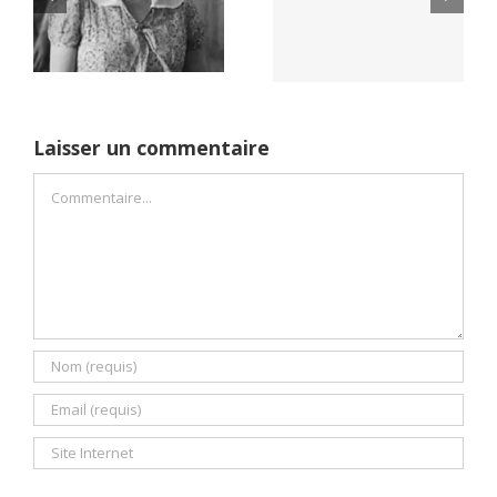
Yaïr Golan : une
Netflix Field of
démocratie pour
Dreams (1989)
un seul camp
Laisser un commentaire
Commentaire