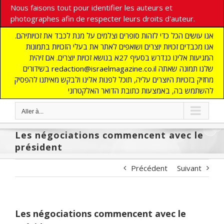
Nous faisons tout pour identifier les auteurs et
photographes afin de respecter leurs droits d'auteur.
אנו עושים הכל כדי לזהות סופרים וצלמים על מנת לכבד את זכויותיהם.
אנו מכבדים זכויות יוצרים ושואפים לאתר את בעלי הזכויות בתמונות
המגיעות אלינו כנדרש בסעיף 27א בנושא זכויות יוצרים. אם זיהית
בשידורים redaction@israelmagazine.co.il שלנו תמונה שאתה
מחזיק בזכויות היוצרים עליה, תוכל לפנות אלינו ולבקש מאיתנו להפסיק
להשתמש בה, באמצעות כתובת הדואר האלקטרוני
Aller à...
Les négociations commencent avec le
président
Précédent
Suivant
Les négociations commencent avec le