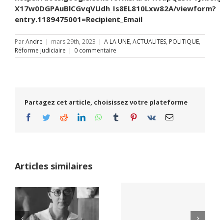
X17w0DGPAuBlCGvqVUdh_Is8EL810Lxw82A/viewform?
entry.1189475001=Recipient_Email
Par
Andre
|
mars 29th, 2023
|
A LA UNE
,
ACTUALITES
,
POLITIQUE
,
Réforme judiciaire
|
0 commentaire
Partagez cet article, choisissez votre plateforme
Facebook
Twitter
Reddit
LinkedIn
WhatsApp
Tumblr
Pinterest
Vk
Email
Articles similaires