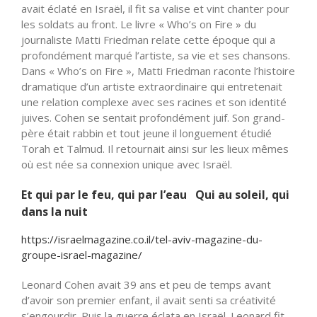
avait éclaté en Israël, il fit sa valise et vint chanter pour
les soldats au front. Le livre « Who’s on Fire » du
journaliste Matti Friedman relate cette époque qui a
profondément marqué l’artiste, sa vie et ses chansons.
Dans « Who’s on Fire », Matti Friedman raconte l’histoire
dramatique d’un artiste extraordinaire qui entretenait
une relation complexe avec ses racines et son identité
juives. Cohen se sentait profondément juif. Son grand-
père était rabbin et tout jeune il longuement étudié
Torah et Talmud. Il retournait ainsi sur les lieux mêmes
où est née sa connexion unique avec Israël.
Et qui par le feu, qui par l’eau Qui au soleil, qui
dans la nuit
https://israelmagazine.co.il/tel-aviv-magazine-du-
groupe-israel-magazine/
Leonard Cohen avait 39 ans et peu de temps avant
d’avoir son premier enfant, il avait senti sa créativité
s’engourdir. Puis la guerre éclata en Israël. Leonard fit