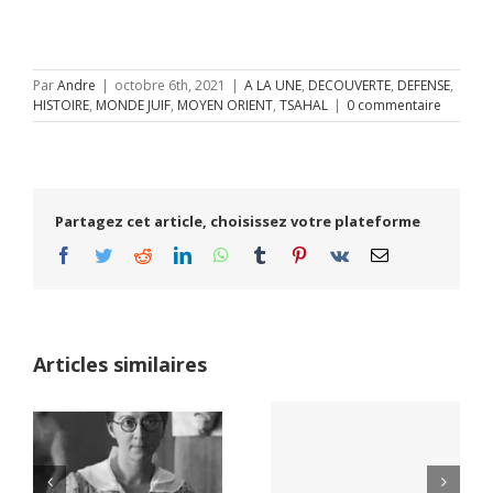
Par
Andre
|
octobre 6th, 2021
|
A LA UNE
,
DECOUVERTE
,
DEFENSE
,
HISTOIRE
,
MONDE JUIF
,
MOYEN ORIENT
,
TSAHAL
|
0 commentaire
Partagez cet article, choisissez votre plateforme
Facebook
Twitter
Reddit
LinkedIn
WhatsApp
Tumblr
Pinterest
Vk
Email
Articles similaires
Yaïr Golan : une