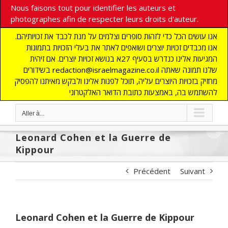
Nous faisons tout pour identifier les auteurs et
photographes afin de respecter leurs droits d'auteur.
אנו עושים הכל כדי לזהות סופרים וצלמים על מנת לכבד את זכויותיהם.
אנו מכבדים זכויות יוצרים ושואפים לאתר את בעלי הזכויות בתמונות
המגיעות אלינו כנדרש בסעיף 27א בנושא זכויות יוצרים. אם זיהית
בשידורים redaction@israelmagazine.co.il שלנו תמונה שאתה
מחזיק בזכויות היוצרים עליה, תוכל לפנות אלינו ולבקש מאיתנו להפסיק
להשתמש בה, באמצעות כתובת הדואר האלקטרוני
Aller à...
Leonard Cohen et la Guerre de
Kippour
Précédent
Suivant
Leonard Cohen et la Guerre de Kippour