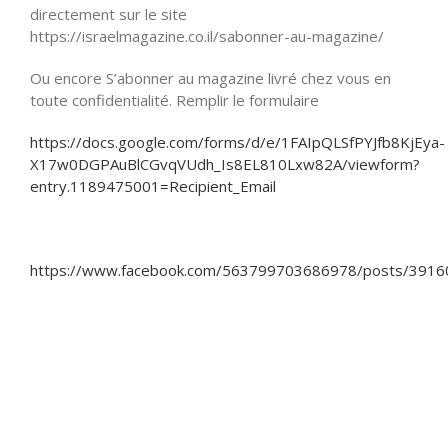
directement sur le site
https://israelmagazine.co.il/sabonner-au-magazine/
Ou encore S’abonner au magazine livré chez vous en
toute confidentialité. Remplir le formulaire
https://docs.google.com/forms/d/e/1FAIpQLSfPYJfb8KjEya-
X17w0DGPAuBlCGvqVUdh_Is8EL810Lxw82A/viewform?
entry.1189475001=Recipient_Email
https://www.facebook.com/563799703686978/posts/391