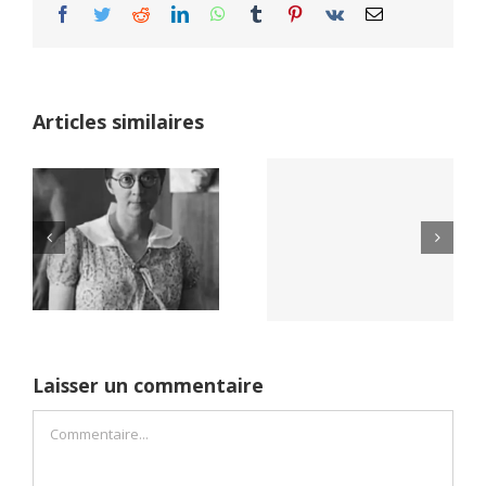
Facebook
Twitter
Reddit
LinkedIn
WhatsApp
Tumblr
Pinterest
Vk
Email
Articles similaires
Yaïr Golan : une
Netflix Field of
démocratie pour
Dreams (1989)
un seul camp
Laisser un commentaire
Commentaire