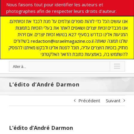
Nous faisons tout pour identifier les auteurs et
photographes afin de respecter leurs droits d'auteur.
אנו עושים הכל כדי לזהות סופרים וצלמים על מנת לכבד את זכויותיהם.
אנו מכבדים זכויות יוצרים ושואפים לאתר את בעלי הזכויות בתמונות
המגיעות אלינו כנדרש בסעיף 27א בנושא זכויות יוצרים. אם זיהית
בשידורים redaction@israelmagazine.co.il שלנו תמונה שאתה
מחזיק בזכויות היוצרים עליה, תוכל לפנות אלינו ולבקש מאיתנו להפסיק
להשתמש בה, באמצעות כתובת הדואר האלקטרוני
Aller à...
L’édito d’André Darmon
Précédent
Suivant
L’édito d’André Darmon