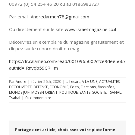
00972 (0) 54 254 45 20 ou au 0186982727
Par email
Andredarmon78@gmail.com
Ou directement sur le site
www.israelmagazine.co.il
Découvrez un exemplaire du magazine gratuitement et
cliquez sur le rebord droit du mag
https://fr.calameo.com/read/0010965002cfce9dee566?
authid=IRnvqb59CRHm
Par
Andre
|
février 26th, 2020
|
a l ecart
,
A LA UNE
,
ACTUALITES
,
DECOUVERTE
,
DEFENSE
,
ECONOMIE
,
Edito
,
Élections
,
flashinfos
,
MONDE JUIF
,
MOYEN ORIENT
,
POLITIQUE
,
SANTE
,
SOCIETE
,
TSAHAL
,
Tsahal
|
0 commentaire
Partagez cet article, choisissez votre plateforme