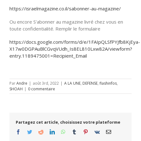
https://israelmagazine.co.il/sabonner-au-magazine/
Ou encore S’abonner au magazine livré chez vous en
toute confidentialité. Remplir le formulaire
https://docs.google.com/forms/d/e/1FAIpQLSfPYJfb8KjEya-
X17w0DGPAuBlCGvqVUdh_Is8EL810Lxw82A/viewform?
entry.1189475001=Recipient_Email
Par
Andre
|
août 3rd, 2022
|
A LA UNE
,
DEFENSE
,
flashinfos
,
SHOAH
|
0 commentaire
Partagez cet article, choisissez votre plateforme
Facebook
Twitter
Reddit
LinkedIn
WhatsApp
Tumblr
Pinterest
Vk
Email