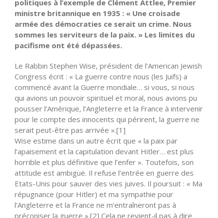
politiques à l’exemple de Clément Attlee, Premier
ministre britannique en 1935 : « Une croisade
armée des démocraties ce serait un crime. Nous
sommes les serviteurs de la paix. » Les limites du
pacifisme ont été dépassées.
Le Rabbin Stephen Wise, président de l’American Jewish
Congress écrit : « La guerre contre nous (les Juifs) a
commencé avant la Guerre mondiale… si vous, si nous
qui avions un pouvoir spirituel et moral, nous avions pu
pousser l’Amérique, l’Angleterre et la France à intervenir
pour le compte des innocents qui périrent, la guerre ne
serait peut-être pas arrivée ».[1]
Wise estime dans un autre écrit que « la paix par
l’apaisement et la capitulation devant Hitler… est plus
horrible et plus définitive que l’enfer ». Toutefois, son
attitude est ambiguë. Il refuse l’entrée en guerre des
Etats-Unis pour sauver des vies juives. Il poursuit : « Ma
répugnance (pour Hitler) et ma sympathie pour
l’Angleterre et la France ne m’entraîneront pas à
préconiser la guerre ».[2] Cela ne revient-il pas à dire