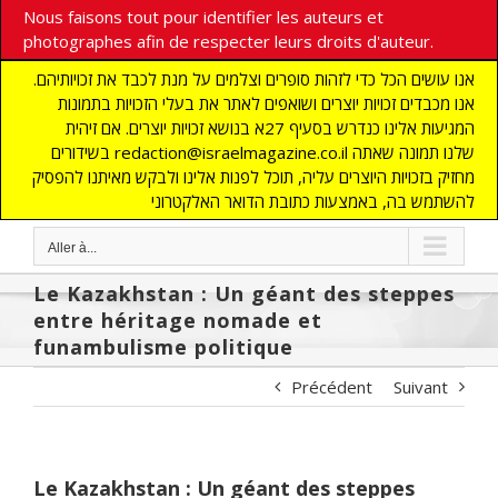
Nous faisons tout pour identifier les auteurs et
photographes afin de respecter leurs droits d'auteur.
אנו עושים הכל כדי לזהות סופרים וצלמים על מנת לכבד את זכויותיהם.
אנו מכבדים זכויות יוצרים ושואפים לאתר את בעלי הזכויות בתמונות
המגיעות אלינו כנדרש בסעיף 27א בנושא זכויות יוצרים. אם זיהית
בשידורים redaction@israelmagazine.co.il שלנו תמונה שאתה
מחזיק בזכויות היוצרים עליה, תוכל לפנות אלינו ולבקש מאיתנו להפסיק
להשתמש בה, באמצעות כתובת הדואר האלקטרוני
Aller à...
Le Kazakhstan : Un géant des steppes
entre héritage nomade et
funambulisme politique
Précédent
Suivant
Le Kazakhstan : Un géant des steppes