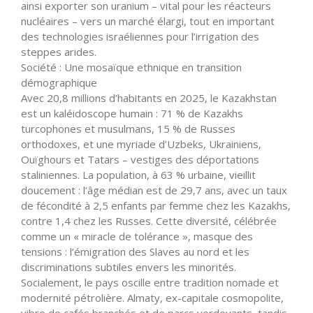
ainsi exporter son uranium – vital pour les réacteurs
nucléaires – vers un marché élargi, tout en important
des technologies israéliennes pour l’irrigation des
steppes arides.
Société : Une mosaïque ethnique en transition
démographique
Avec 20,8 millions d’habitants en 2025, le Kazakhstan
est un kaléidoscope humain : 71 % de Kazakhs
turcophones et musulmans, 15 % de Russes
orthodoxes, et une myriade d’Uzbeks, Ukrainiens,
Ouïghours et Tatars – vestiges des déportations
staliniennes. La population, à 63 % urbaine, vieillit
doucement : l’âge médian est de 29,7 ans, avec un taux
de fécondité à 2,5 enfants par femme chez les Kazakhs,
contre 1,4 chez les Russes. Cette diversité, célébrée
comme un « miracle de tolérance », masque des
tensions : l’émigration des Slaves au nord et les
discriminations subtiles envers les minorités.
Socialement, le pays oscille entre tradition nomade et
modernité pétrolière. Almaty, ex-capitale cosmopolite,
vibre de cafés branchés et de parcs verdoyants, tandis