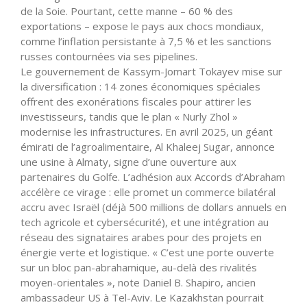
de la Soie. Pourtant, cette manne – 60 % des
exportations – expose le pays aux chocs mondiaux,
comme l’inflation persistante à 7,5 % et les sanctions
russes contournées via ses pipelines.
Le gouvernement de Kassym-Jomart Tokayev mise sur
la diversification : 14 zones économiques spéciales
offrent des exonérations fiscales pour attirer les
investisseurs, tandis que le plan « Nurly Zhol »
modernise les infrastructures. En avril 2025, un géant
émirati de l’agroalimentaire, Al Khaleej Sugar, annonce
une usine à Almaty, signe d’une ouverture aux
partenaires du Golfe. L’adhésion aux Accords d’Abraham
accélère ce virage : elle promet un commerce bilatéral
accru avec Israël (déjà 500 millions de dollars annuels en
tech agricole et cybersécurité), et une intégration au
réseau des signataires arabes pour des projets en
énergie verte et logistique. « C’est une porte ouverte
sur un bloc pan-abrahamique, au-delà des rivalités
moyen-orientales », note Daniel B. Shapiro, ancien
ambassadeur US à Tel-Aviv. Le Kazakhstan pourrait