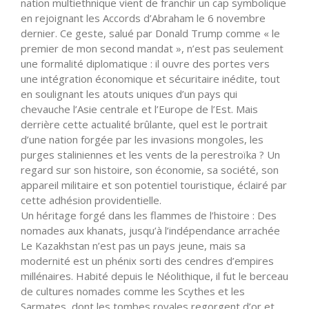
nation multiethnique vient de franchir un cap symbolique
en rejoignant les Accords d’Abraham le 6 novembre
dernier. Ce geste, salué par Donald Trump comme « le
premier de mon second mandat », n’est pas seulement
une formalité diplomatique : il ouvre des portes vers
une intégration économique et sécuritaire inédite, tout
en soulignant les atouts uniques d’un pays qui
chevauche l’Asie centrale et l’Europe de l’Est. Mais
derrière cette actualité brûlante, quel est le portrait
d’une nation forgée par les invasions mongoles, les
purges staliniennes et les vents de la perestroïka ? Un
regard sur son histoire, son économie, sa société, son
appareil militaire et son potentiel touristique, éclairé par
cette adhésion providentielle.
Un héritage forgé dans les flammes de l’histoire : Des
nomades aux khanats, jusqu’à l’indépendance arrachée
Le Kazakhstan n’est pas un pays jeune, mais sa
modernité est un phénix sorti des cendres d’empires
millénaires. Habité depuis le Néolithique, il fut le berceau
de cultures nomades comme les Scythes et les
Sarmates, dont les tombes royales regorgent d’or et