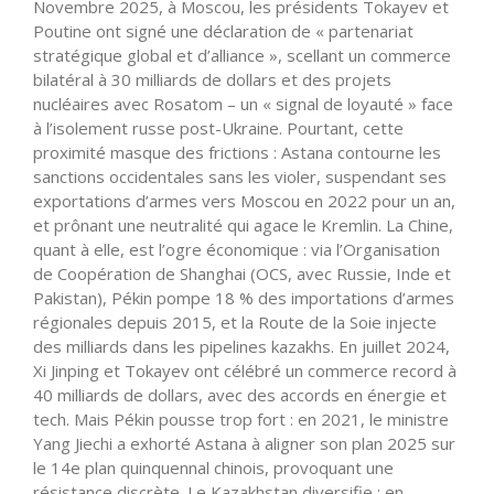
Novembre 2025, à Moscou, les présidents Tokayev et
Poutine ont signé une déclaration de « partenariat
stratégique global et d’alliance », scellant un commerce
bilatéral à 30 milliards de dollars et des projets
nucléaires avec Rosatom – un « signal de loyauté » face
à l’isolement russe post-Ukraine. Pourtant, cette
proximité masque des frictions : Astana contourne les
sanctions occidentales sans les violer, suspendant ses
exportations d’armes vers Moscou en 2022 pour un an,
et prônant une neutralité qui agace le Kremlin. La Chine,
quant à elle, est l’ogre économique : via l’Organisation
de Coopération de Shanghai (OCS, avec Russie, Inde et
Pakistan), Pékin pompe 18 % des importations d’armes
régionales depuis 2015, et la Route de la Soie injecte
des milliards dans les pipelines kazakhs. En juillet 2024,
Xi Jinping et Tokayev ont célébré un commerce record à
40 milliards de dollars, avec des accords en énergie et
tech. Mais Pékin pousse trop fort : en 2021, le ministre
Yang Jiechi a exhorté Astana à aligner son plan 2025 sur
le 14e plan quinquennal chinois, provoquant une
résistance discrète. Le Kazakhstan diversifie : en