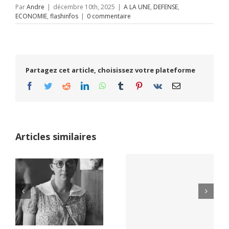
Par
Andre
|
décembre 10th, 2025
|
A LA UNE
,
DEFENSE
,
ECONOMIE
,
flashinfos
|
0 commentaire
Partagez cet article, choisissez votre plateforme
Facebook
Twitter
Reddit
LinkedIn
WhatsApp
Tumblr
Pinterest
Vk
Email
Articles similaires
Yaïr Golan : une
Netflix Field of
démocratie pour
Dreams (1989)
un seul camp