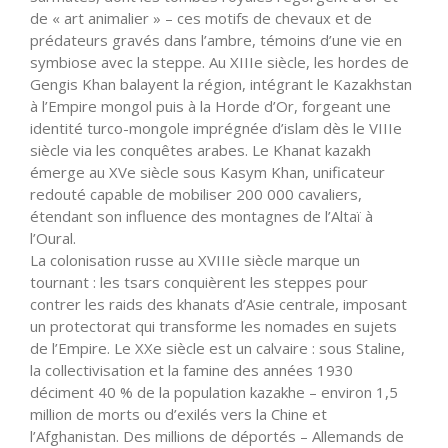
de « art animalier » – ces motifs de chevaux et de
prédateurs gravés dans l’ambre, témoins d’une vie en
symbiose avec la steppe. Au XIIIe siècle, les hordes de
Gengis Khan balayent la région, intégrant le Kazakhstan
à l’Empire mongol puis à la Horde d’Or, forgeant une
identité turco-mongole imprégnée d’islam dès le VIIIe
siècle via les conquêtes arabes. Le Khanat kazakh
émerge au XVe siècle sous Kasym Khan, unificateur
redouté capable de mobiliser 200 000 cavaliers,
étendant son influence des montagnes de l’Altaï à
l’Oural.
La colonisation russe au XVIIIe siècle marque un
tournant : les tsars conquièrent les steppes pour
contrer les raids des khanats d’Asie centrale, imposant
un protectorat qui transforme les nomades en sujets
de l’Empire. Le XXe siècle est un calvaire : sous Staline,
la collectivisation et la famine des années 1930
déciment 40 % de la population kazakhe – environ 1,5
million de morts ou d’exilés vers la Chine et
l’Afghanistan. Des millions de déportés – Allemands de