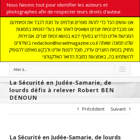
Nous faisons tout pour identifier les auteurs et
photographes afin de respecter leurs droits d'auteur.
אנו עושים הכל כדי לזהות סופרים וצלמים על מנת לכבד את זכויותיהם.
אנו מכבדים זכויות יוצרים ושואפים לאתר את בעלי הזכויות בתמונות
המגיעות אלינו כנדרש בסעיף 27א בנושא זכויות יוצרים. אם זיהית
בשידורים redaction@israelmagazine.co.il שלנו תמונה שאתה
מחזיק בזכויות היוצרים עליה, תוכל לפנות אלינו ולבקש מאיתנו להפסיק
להשתמש בה, באמצעות כתובת הדואר האלקטרוני
Aller à...
La Sécurité en Judée-Samarie, de
lourds défis à relever Robert BEN
DENOUN
Précédent
Suivant
La Sécurité en Judée-Samarie, de lourds