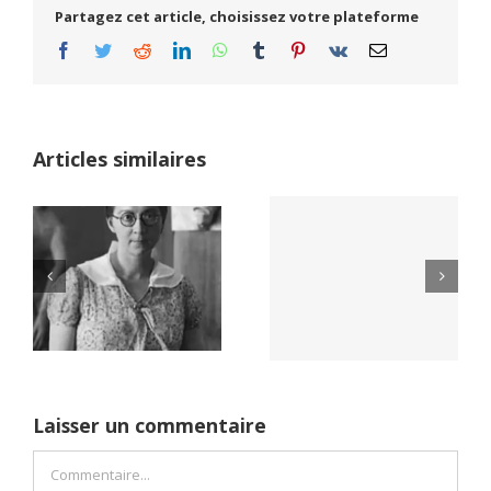
Partagez cet article, choisissez votre plateforme
Facebook
Twitter
Reddit
LinkedIn
WhatsApp
Tumblr
Pinterest
Vk
Email
Articles similaires
Yaïr Golan : une
Netflix Field of
démocratie pour
Dreams (1989)
un seul camp
Laisser un commentaire
Commentaire