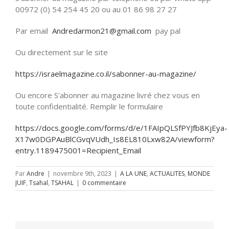
00972 (0) 54 254 45 20 ou au 01 86 98 27 27
Par email
Andredarmon21@gmail.com
pay pal
Ou directement sur le site
https://israelmagazine.co.il/sabonner-au-magazine/
Ou encore S’abonner au magazine livré chez vous en
toute confidentialité. Remplir le formulaire
https://docs.google.com/forms/d/e/1FAIpQLSfPYJfb8KjEya-
X17w0DGPAuBlCGvqVUdh_Is8EL810Lxw82A/viewform?
entry.1189475001=Recipient_Email
Par
Andre
|
novembre 9th, 2023
|
A LA UNE
,
ACTUALITES
,
MONDE
JUIF
,
Tsahal
,
TSAHAL
|
0 commentaire