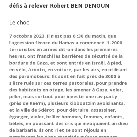
défis à relever Robert BEN DENOUN
Le choc
7 octobre 2023. Il n’est pas 6 :30 du matin, que
l’agression féroce du Hamas a commencé. 1-2000
terroristes en armes dit-on dans les premières
heures, ont franchi les barrières de sécurité de la
bordure de Gaza, et sont entrés en Israël, à pied,
en vélo, à moto, en voiture, par les airs, en utilisant
des paramoteurs. Ils sont en fait près de 3000 à
s’être rués sur ces terres pastorales, pour prendre
des habitants en otage, les amener à Gaza, voler,
piller, mais surtout pour investir une rav party
(près de Ree’m), plusieurs kibboutzim avoisinants,
et la ville de Sdérot, pour détruire, assassiner,
égorger, violer, brûler hommes, femmes, enfants,
bébés, en poussant des cris qui invoquaient un dieu
de barbarie. Ils ont ri et se sont réjouis en
perpétrant les pires atrocités qu’aura connues