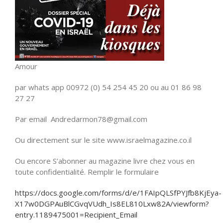
Amour
par whats app 00972 (0) 54 254 45 20 ou au 01 86 98
27 27
Par email Andredarmon78@gmail.com
Ou directement sur le site www.israelmagazine.co.il
Ou encore S’abonner au magazine livre chez vous en
toute confidentialité. Remplir le formulaire
https://docs.google.com/forms/d/e/1FAIpQLSfPYJfb8KjEya-
X17w0DGPAuBlCGvqVUdh_Is8EL810Lxw82A/viewform?
entry.1189475001=Recipient_Email