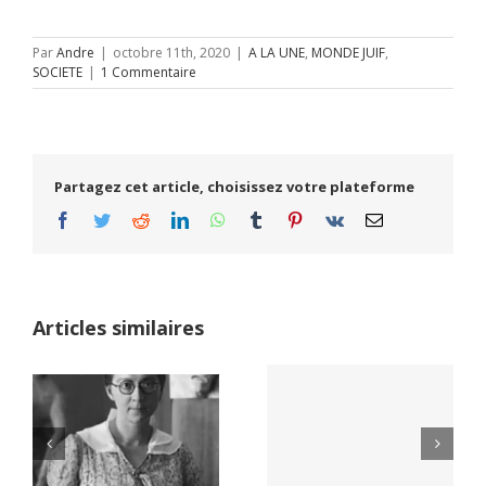
Par
Andre
|
octobre 11th, 2020
|
A LA UNE
,
MONDE JUIF
,
SOCIETE
|
1 Commentaire
Partagez cet article, choisissez votre plateforme
Facebook
Twitter
Reddit
LinkedIn
WhatsApp
Tumblr
Pinterest
Vk
Email
Articles similaires
Yaïr Golan : une
Netflix Field of
démocratie pour
Dreams (1989)