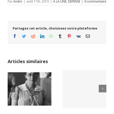
Par
Andre
|
août 11th, 2019
|
A LA UNE
,
DEFENSE
|
0 commentaire
Partagez cet article, choisissez votre plateforme
Facebook
Twitter
Reddit
LinkedIn
WhatsApp
Tumblr
Pinterest
Vk
Email
Articles similaires
Yaïr Golan : une
Netflix Field of
démocratie pour
Dreams (1989)
un seul camp