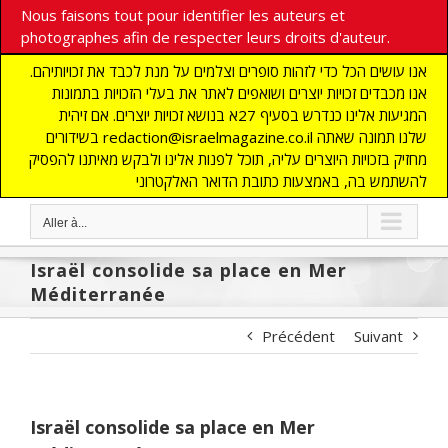
Nous faisons tout pour identifier les auteurs et
photographes afin de respecter leurs droits d'auteur.
אנו עושים הכל כדי לזהות סופרים וצלמים על מנת לכבד את זכויותיהם.
אנו מכבדים זכויות יוצרים ושואפים לאתר את בעלי הזכויות בתמונות
המגיעות אלינו כנדרש בסעיף 27א בנושא זכויות יוצרים. אם זיהית
בשידורים redaction@israelmagazine.co.il שלנו תמונה שאתה
מחזיק בזכויות היוצרים עליה, תוכל לפנות אלינו ולבקש מאיתנו להפסיק
להשתמש בה, באמצעות כתובת הדואר האלקטרוני
Aller à...
Israël consolide sa place en Mer
Méditerranée
Précédent
Suivant
Israël consolide sa place en Mer