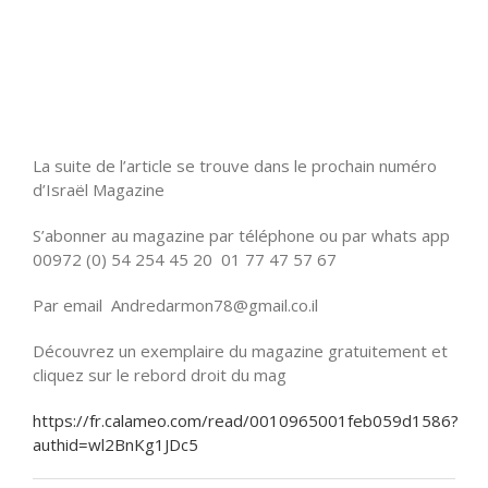
La suite de l’article se trouve dans le prochain numéro
d’Israël Magazine
S’abonner au magazine par téléphone ou par whats app
00972 (0) 54 254 45 20 01 77 47 57 67
Par email Andredarmon78@gmail.co.il
Découvrez un exemplaire du magazine gratuitement et
cliquez sur le rebord droit du mag
https://fr.calameo.com/read/0010965001feb059d1586?
authid=wl2BnKg1JDc5