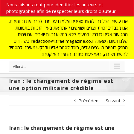
Nous faisons tout pour identifier les auteurs et
photographes afin de respecter leurs droits d'auteur.
אנו עושים הכל כדי לזהות סופרים וצלמים על מנת לכבד את זכויותיהם.
אנו מכבדים זכויות יוצרים ושואפים לאתר את בעלי הזכויות בתמונות
המגיעות אלינו כנדרש בסעיף 27א בנושא זכויות יוצרים. אם זיהית
בשידורים redaction@israelmagazine.co.il שלנו תמונה שאתה
מחזיק בזכויות היוצרים עליה, תוכל לפנות אלינו ולבקש מאיתנו להפסיק
להשתמש בה, באמצעות כתובת הדואר האלקטרוני
Aller à...
Iran : le changement de régime est
une option militaire crédible
Précédent
Suivant
Iran : le changement de régime est une