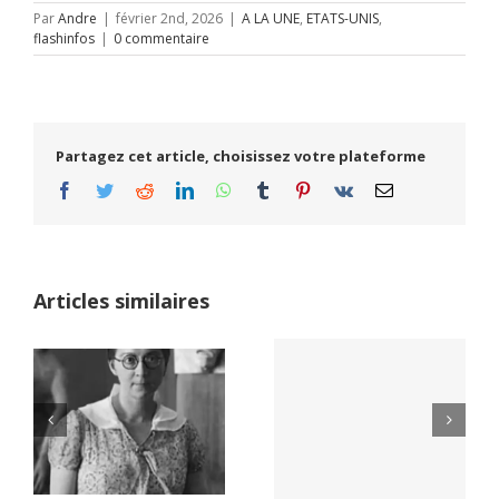
Par
Andre
|
février 2nd, 2026
|
A LA UNE
,
ETATS-UNIS
,
flashinfos
|
0 commentaire
Partagez cet article, choisissez votre plateforme
Facebook
Twitter
Reddit
LinkedIn
WhatsApp
Tumblr
Pinterest
Vk
Email
Articles similaires
Yaïr Golan : une
Netflix Field of
démocratie pour
Dreams (1989)
un seul camp