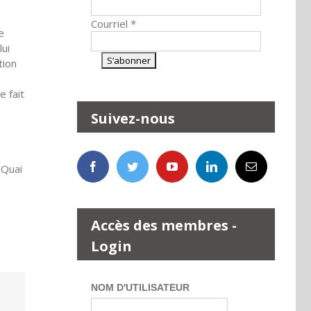
Courriel
*
e
lui
tion
 fait
Suivez-nous
-Quai
Accès des membres -
Login
NOM D'UTILISATEUR