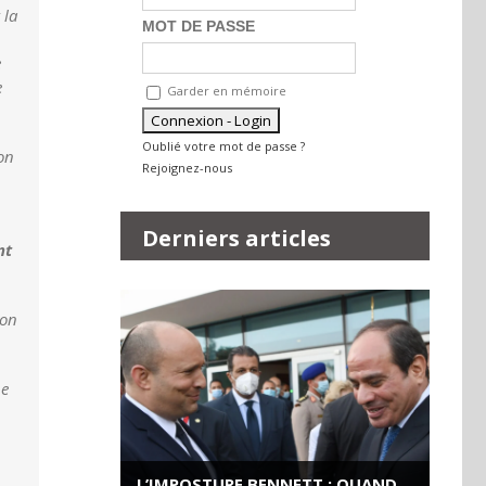
 la
MOT DE PASSE
e
e
Garder en mémoire
Oublié votre mot de passe ?
on
Rejoignez-nous
Derniers articles
nt
ion
pe
L’IMPOSTURE BENNETT : QUAND