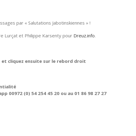
essages par « Salutations Jabotinskiennes » !
re Lurçat et Philippe Karsenty pour
Dreuz.info
.
t cliquez ensuite sur le rebord droit
tialité
pp 00972 (0) 54 254 45 20 ou au 01 86 98 27 27