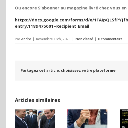
Ou encore S’abonner au magazine livré chez vous en t
https://docs.google.com/forms/d/e/1FAIpQLSfPY
entry.1189475001=Recipient_Email
Par
Andre
|
novembre 18th, 2023
|
Non classé
|
0 commentaire
Partagez cet article, choisissez votre plateforme
Articles similaires
TURE
T :
LA
Yaïr Golan : une
L’EDITORIAL