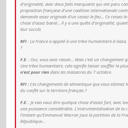
d’originalité, avec deux faits marquants qui ont paru con
proposition française d’une coalition internationale con
demande assez originale d’un cessez-le-feu… Ce cessez-l
chose d’assez banal… Il y a une quête d’originalité, quant à
leur succès
RFI
: La France a appelé à une trêve humanitaire à Gaza
?
F.E
. : Oui, vous avez raison… Mais c’est un changement qu
Une trêve humanitaire, cela signifie laisser souffler la pl
n’est pour rien
dans les massacres du 7 octobre.
RFI :
Ces changements de sémantique que vous estimez logi
du conflit sur le territoire français ?
F.E.
: Je vais vous dire quelque chose d’assez fort, avec b
une puissance considérable. L’instrumentalisation de la ca
l’instant qu’Emmanuel Macron joue la partition de la Franc
République…