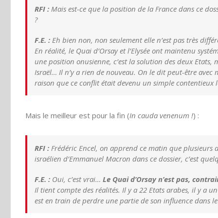
RFI :
Mais est-ce que la position de la France dans ce dossi
?
F.E. :
Eh bien non, non seulement elle n’est pas très différ
En réalité, le Quai d’Orsay et l’Elysée ont maintenu syst
une position onusienne, c’est la solution des deux Etats,
Israël… Il n’y a rien de nouveau. On le dit peut-être ave
raison que ce conflit était devenu un simple contentieux 
Mais le meilleur est pour la fin (
In cauda venenum !
) :
RFI :
Frédéric Encel, on apprend ce matin que plusieurs a
israélien d’Emmanuel Macron dans ce dossier, c’est quel
F.E. :
Oui, c’est vrai…
Le Quai d’Orsay n’est pas, contr
Il tient compte des réalités. Il y a 22 Etats arabes, il y a 
est en train de perdre une partie de son influence dans 