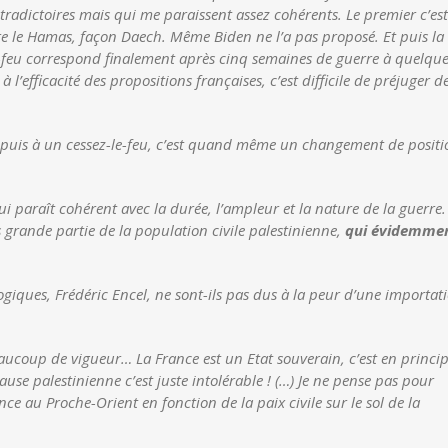
tradictoires mais qui me paraissent assez cohérents. Le premier c’est
tre le Hamas, façon Daech. Même Biden ne l’a pas proposé. Et puis la
e-feu correspond finalement après cinq semaines de guerre à quelqu
 l’efficacité des propositions françaises, c’est difficile de préjuger d
, puis à un cessez-le-feu, c’est quand même un changement de positi
i paraît cohérent avec la durée, l’ampleur et la nature de la guerre.
us grande partie de la population civile palestinienne,
qui évidemme
ques, Frédéric Encel, ne sont-ils pas dus à la peur d’une importat
eaucoup de vigueur… La France est un Etat souverain, c’est en princi
use palestinienne c’est juste intolérable ! (…) Je ne pense pas pour
e au Proche-Orient en fonction de la paix civile sur le sol de la