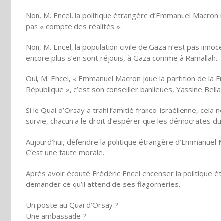
Non, M. Encel, la politique étrangère d’Emmanuel Macron n’e
pas « compte des réalités ».
Non, M. Encel, la population civile de Gaza n’est pas inn
encore plus s’en sont réjouis, à Gaza comme à Ramallah.
Oui, M. Encel, « Emmanuel Macron joue la partition de la Fr
République », c’est son conseiller banlieues, Yassine Bellat
Si le Quai d’Orsay a trahi l’amitié franco-israélienne, cel
survie, chacun a le droit d’espérer que les démocrates d
Aujourd’hui, défendre la politique étrangère d’Emmanuel 
C’est une faute morale.
Après avoir écouté Frédéric Encel encenser la politique é
demander ce qu’il attend de ses flagorneries.
Un poste au Quai d’Orsay ?
Une ambassade ?