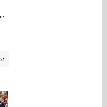
rm?
Email