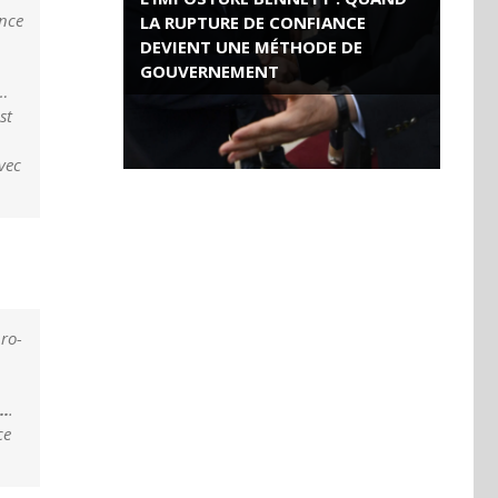
ance
LA RUPTURE DE CONFIANCE
DEVIENT UNE MÉTHODE DE
GOUVERNEMENT
7…
st
ROSE VALLAND, HEROÏNE DE LA
RESISTANCE FRANÇAISE
vec
ro-
..
.
ce