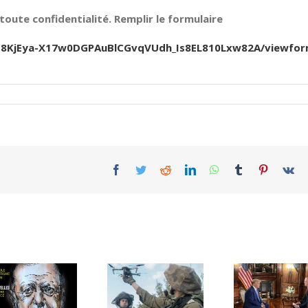
oute confidentialité. Remplir le formulaire
Jfb8KjEya-X17w0DGPAuBlCGvqVUdh_Is8EL810Lxw82A/viewfo
Facebook
Twitter
Reddit
LinkedIn
WhatsApp
Tumblr
Pinterest
Vk
Le général Brik,
à Eizenkot: «
Israël préparé à
Vous êtes le
une attaque
premier des
américaine