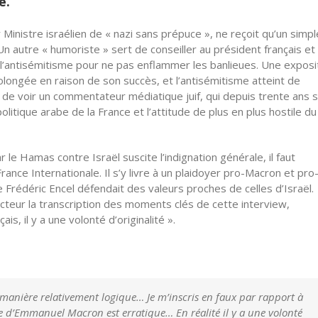
ce.
 Ministre israélien de « nazi sans prépuce », ne reçoit qu’un simpl
n autre « humoriste » sert de conseiller au président français et 
l’antisémitisme pour ne pas enflammer les banlieues. Une exposi
olongée en raison de son succès, et l’antisémitisme atteint de
e voir un commentateur médiatique juif, qui depuis trente ans se
litique arabe de la France et l’attitude de plus en plus hostile du
r le Hamas contre Israël suscite l’indignation générale, il faut
rance Internationale. Il s’y livre à un plaidoyer pro-Macron et pro
 Frédéric Encel défendait des valeurs proches de celles d’Israël.
cteur la transcription des moments clés de cette interview,
is, il y a une volonté d’originalité ».
manière relativement logique… Je m’inscris en faux par rapport à
e d’Emmanuel Macron est erratique… En réalité il y a une volonté