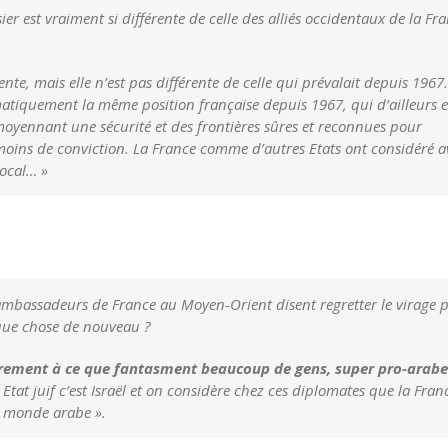
er est vraiment si différente de celle des alliés occidentaux de la Fr
ente, mais elle n’est pas différente de celle qui prévalait depuis 196
ématiquement la même position française depuis 1967, qui d’ailleurs e
 moyennant une sécurité et des frontières sûres et reconnues pour
c moins de conviction. La France comme d’autres Etats ont considéré a
local… »
mbassadeurs de France au Moyen-Orient disent regretter le virage p
que chose de nouveau ?
airement à ce que fantasment beaucoup de gens, super pro-arabe
un Etat juif c’est Israël et on considère chez ces diplomates que la Fran
le monde arabe ».