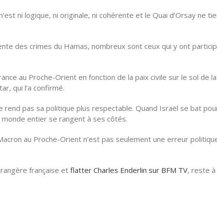
st ni logique, ni originale, ni cohérente et le Quai d’Orsay ne tie
ocente des crimes du Hamas, nombreux sont ceux qui y ont partici
ance au Proche-Orient en fonction de la paix civile sur le sol de la
ar, qui l’a confirmé.
a ne rend pas sa politique plus respectable. Quand Israël se bat pou
u monde entier se rangent à ses côtés.
Macron au Proche-Orient n’est pas seulement une erreur politique
trangère française et
flatter Charles Enderlin sur BFM TV
, reste à