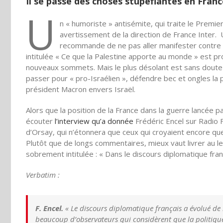
Il se passe des choses stupéfiantes en Fran
U
n « humoriste » antisémite, qui traite le Premier
avertissement de la direction de France Inter. U
recommande de ne pas aller manifester contre 
intitulée « Ce que la Palestine apporte au monde » est pr
nouveaux sommets. Mais le plus désolant est sans doute d
passer pour « pro-Israélien », défendre bec et ongles la po
président Macron envers Israël.
Alors que la position de la France dans la guerre lancée pa
écouter
l’interview qu’a donnée
Frédéric Encel sur Radio F
d’Orsay, qui n’étonnera que ceux qui croyaient encore que
Plutôt que de longs commentaires, mieux vaut livrer au le
sobrement intitulée : « Dans le discours diplomatique frança
Verbatim :
F. Encel.
« Le discours diplomatique français a évolué de 
beaucoup d’observateurs qui considèrent que la politiqu