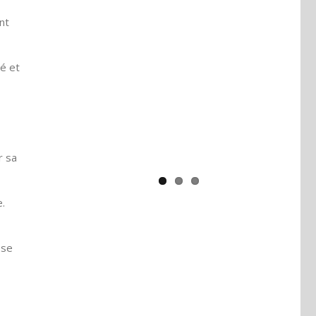
nt
Yaïr Golan : une démocratie pour
un seul camp
pé et
r sa
.
 se