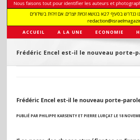
Nous faisons tout pour identifier les auteurs et photograph
אנו עושים הכל כדי לזהות סופרים וצלמים על מנת לכבד את זכויותיהם. אנו מכבדים זכויות יוצרים ושואפים לאתר את בעלי הזכויות בתמונות המגיעות אלינו כנדרש בסעיף 27א בנושא זכויות יוצרים. אם זיהית בשידורים
ACCUEIL
A LA UNE
ECONOMIE
H
Frédéric Encel est-il le nouveau porte-p
Frédéric Encel est-il le nouveau porte-parol
PUBLIÉ PAR
PHILIPPE KARSENTY ET PIERRE LURÇAT
LE 18 NOVEMB