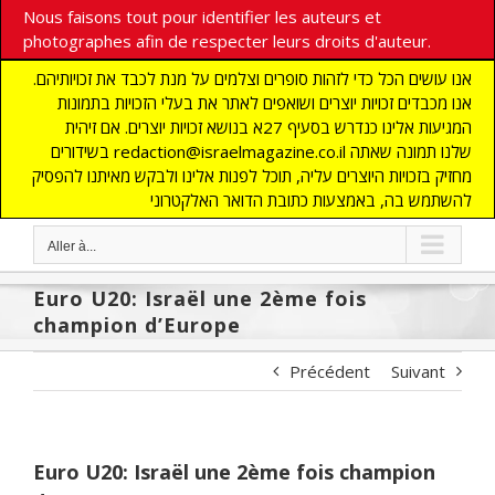
Nous faisons tout pour identifier les auteurs et
photographes afin de respecter leurs droits d'auteur.
אנו עושים הכל כדי לזהות סופרים וצלמים על מנת לכבד את זכויותיהם.
אנו מכבדים זכויות יוצרים ושואפים לאתר את בעלי הזכויות בתמונות
המגיעות אלינו כנדרש בסעיף 27א בנושא זכויות יוצרים. אם זיהית
בשידורים redaction@israelmagazine.co.il שלנו תמונה שאתה
מחזיק בזכויות היוצרים עליה, תוכל לפנות אלינו ולבקש מאיתנו להפסיק
להשתמש בה, באמצעות כתובת הדואר האלקטרוני
Aller à...
Euro U20: Israël une 2ème fois
champion d’Europe
Précédent
Suivant
Euro U20: Israël une 2ème fois champion