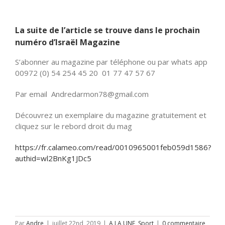
La suite de l’article se trouve dans le prochain
numéro d’Israël Magazine
S’abonner au magazine par téléphone ou par whats app
00972 (0) 54 254 45 20 01 77 47 57 67
Par email Andredarmon78@gmail.com
Découvrez un exemplaire du magazine gratuitement et
cliquez sur le rebord droit du mag
https://fr.calameo.com/read/0010965001feb059d1586?
authid=wl2BnKg1JDc5
Par
Andre
|
juillet 22nd, 2019
|
A LA UNE
,
Sport
|
0 commentaire