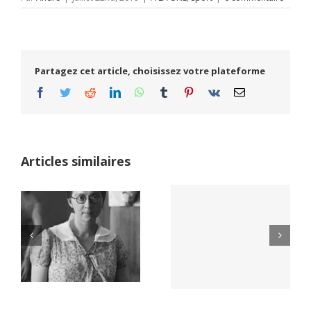
Partagez cet article, choisissez votre plateforme
Facebook
Twitter
Reddit
LinkedIn
WhatsApp
Tumblr
Pinterest
Vk
Email
Articles similaires
Yaïr Golan : une
Netflix Field of
démocratie pour
Dreams (1989)
un seul camp