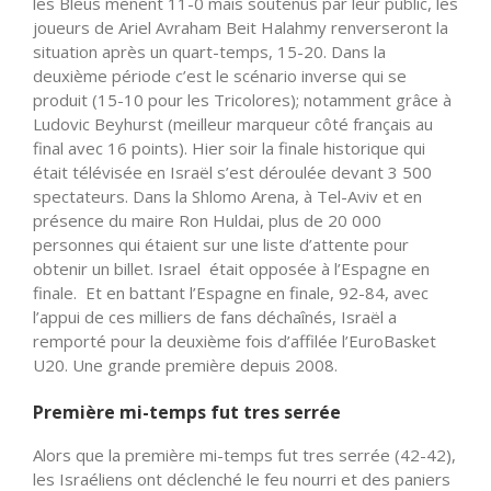
les Bleus mènent 11-0 mais soutenus par leur public, les
joueurs de Ariel Avraham Beit Halahmy renverseront la
situation après un quart-temps, 15-20. Dans la
deuxième période c’est le scénario inverse qui se
produit (15-10 pour les Tricolores); notamment grâce à
Ludovic Beyhurst (meilleur marqueur côté français au
final avec 16 points). Hier soir la finale historique qui
était télévisée en Israël s’est déroulée devant 3 500
spectateurs. Dans la Shlomo Arena, à Tel-Aviv et en
présence du maire Ron Huldai, plus de 20 000
personnes qui étaient sur une liste d’attente pour
obtenir un billet. Israel était opposée à l’Espagne en
finale. Et en battant l’Espagne en finale, 92-84, avec
l’appui de ces milliers de fans déchaînés, Israël a
remporté pour la deuxième fois d’affilée l’EuroBasket
U20. Une grande première depuis 2008.
Première mi-temps fut tres serrée
Alors que la première mi-temps fut tres serrée (42-42),
les Israéliens ont déclenché le feu nourri et des paniers