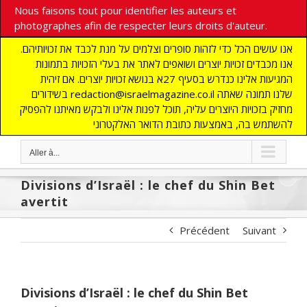
Nous faisons tout pour identifier les auteurs et
photographes afin de respecter leurs droits d'auteur.
אנו עושים הכל כדי לזהות סופרים וצלמים על מנת לכבד את זכויותיהם.
אנו מכבדים זכויות יוצרים ושואפים לאתר את בעלי הזכויות בתמונות
המגיעות אלינו כנדרש בסעיף 27א בנושא זכויות יוצרים. אם זיהית
בשידורים redaction@israelmagazine.co.il שלנו תמונה שאתה
מחזיק בזכויות היוצרים עליה, תוכל לפנות אלינו ולבקש מאיתנו להפסיק
להשתמש בה, באמצעות כתובת הדואר האלקטרוני
Aller à...
Divisions d’Israël : le chef du Shin Bet
avertit
Précédent
Suivant
Divisions d’Israël : le chef du Shin Bet