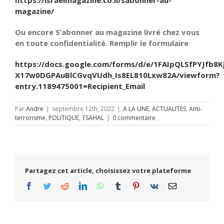
https://israelmagazine.co.il/sabonner-au-
magazine/
Ou encore S’abonner au magazine livré chez vous
en toute confidentialité. Remplir le formulaire
https://docs.google.com/forms/d/e/1FAIpQLSfPYJfb8K
X17w0DGPAuBlCGvqVUdh_Is8EL810Lxw82A/viewform?
entry.1189475001=Recipient_Email
Par
Andre
|
septembre 12th, 2022
|
A LA UNE
,
ACTUALITES
,
Anti-
terrorisme
,
POLITIQUE
,
TSAHAL
|
0 commentaire
Partagez cet article, choisissez votre plateforme
Facebook
Twitter
Reddit
LinkedIn
WhatsApp
Tumblr
Pinterest
Vk
Email