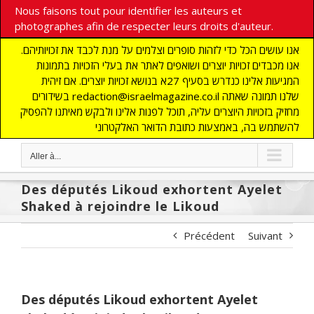
Nous faisons tout pour identifier les auteurs et
photographes afin de respecter leurs droits d'auteur.
אנו עושים הכל כדי לזהות סופרים וצלמים על מנת לכבד את זכויותיהם.
אנו מכבדים זכויות יוצרים ושואפים לאתר את בעלי הזכויות בתמונות
המגיעות אלינו כנדרש בסעיף 27א בנושא זכויות יוצרים. אם זיהית
בשידורים redaction@israelmagazine.co.il שלנו תמונה שאתה
מחזיק בזכויות היוצרים עליה, תוכל לפנות אלינו ולבקש מאיתנו להפסיק
להשתמש בה, באמצעות כתובת הדואר האלקטרוני
Aller à...
Des députés Likoud exhortent Ayelet
Shaked à rejoindre le Likoud
Précédent
Suivant
Des députés Likoud exhortent Ayelet