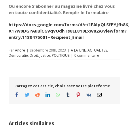
Ou encore S’abonner au magazine livré chez vous
en toute confidentialité. Remplir le formulaire
https://docs.google.com/forms/d/e/1FAIpQLSfPYJfb8K
X17w0DGPAuBlCGvqVUdh_Is8EL810Lxw82A/viewform?
entry.1189475001=Recipient_Email
Par
Andre
|
septembre 29th, 2023
|
A LA UNE
,
ACTUALITES
,
Démocratie
,
Droit
,
Justice
,
POLITIQUE
|
0 commentaire
Partagez cet article, choisissez votre plateforme
Facebook
Twitter
Reddit
LinkedIn
WhatsApp
Tumblr
Pinterest
Vk
Email
Articles similaires