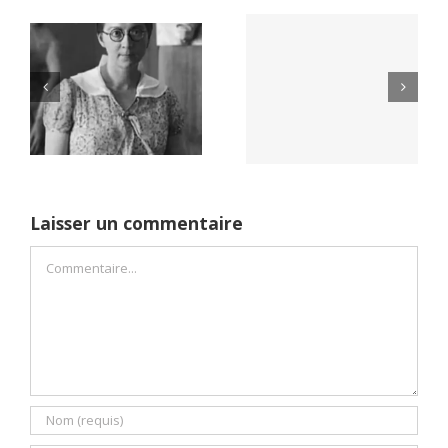
Yaïr Golan : une
Netflix Field of
démocratie pour
Dreams (1989)
un seul camp
Laisser un commentaire
Commentaire